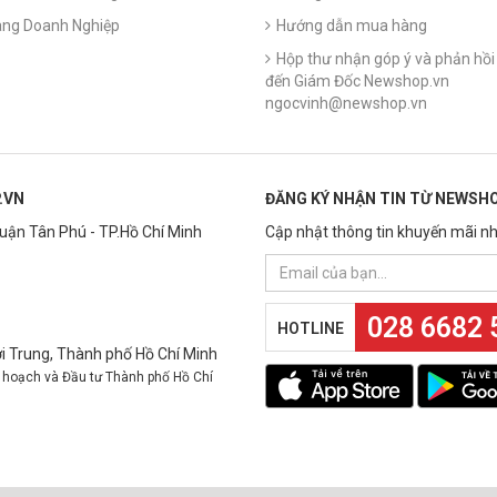
ng Doanh Nghiệp
Hướng dẫn mua hàng
Hộp thư nhận góp ý và phản hồi 
đến Giám Đốc Newshop.vn
ngocvinh@newshop.vn
.VN
ĐĂNG KÝ NHẬN TIN TỪ NEWSHO
Quận Tân Phú - TP.Hồ Chí Minh
Cập nhật thông tin khuyến mãi nh
028 6682 
HOTLINE
 Trung, Thành phố Hồ Chí Minh
 hoạch và Đầu tư Thành phố Hồ Chí