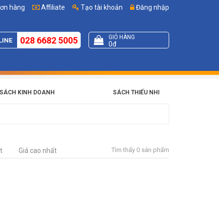
đơn hàng
Affiliate
Tạo tài khoản
Đăng nhập
GIỎ HÀNG
028 6682 5005
LINE
0đ
SÁCH KINH DOANH
SÁCH THIẾU NHI
Tìm thấy 0 sản phẩm
t
Giá cao nhất