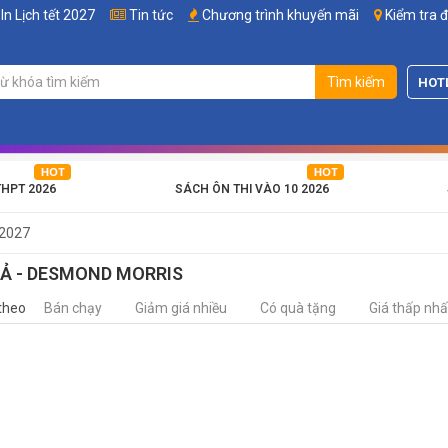
In Lịch tết 2027
Tin tức
Chương trình khuyến mãi
Kiểm tra 
Tìm kiếm
HOT
THPT 2026
SÁCH ÔN THI VÀO 10 2026
 2027
IẢ - DESMOND MORRIS
theo
Bán chạy
Giảm giá nhiều
Có quà tặng
Giá thấp nhấ