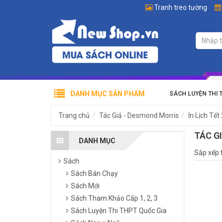
Tranh treo tường
DANH MỤC SẢN PHẨM
SÁCH LUYỆN THI 
Trang chủ
Tác Giả - Desmond Morris
In Lịch Tết
TÁC G
DANH MỤC
Sắp xếp 
Sách
Sách Bán Chạy
Sách Mới
Sách Tham Khảo Cấp 1, 2, 3
Sách Luyện Thi THPT Quốc Gia