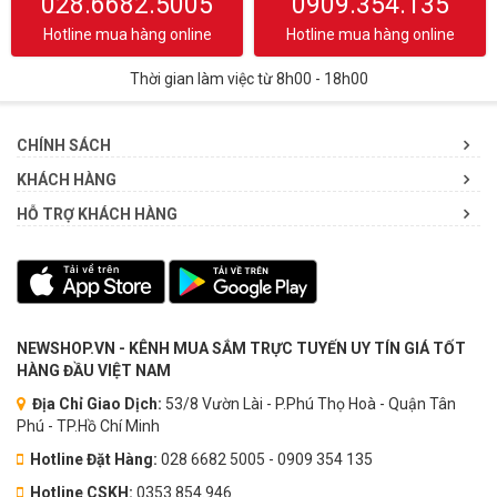
028.6682.5005
0909.354.135
Hotline mua hàng online
Hotline mua hàng online
Thời gian làm việc từ 8h00 - 18h00
CHÍNH SÁCH
KHÁCH HÀNG
HỖ TRỢ KHÁCH HÀNG
NEWSHOP.VN - KÊNH MUA SẮM TRỰC TUYẾN UY TÍN GIÁ TỐT
HÀNG ĐẦU VIỆT NAM
Địa Chỉ Giao Dịch:
53/8 Vườn Lài - P.Phú Thọ Hoà - Quận Tân
Phú - TP.Hồ Chí Minh
Hotline Đặt Hàng:
028 6682 5005 - 0909 354 135
Hotline CSKH:
0353.854.946