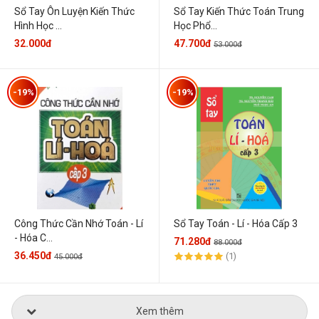
Sổ Tay Ôn Luyện Kiến Thức
Sổ Tay Kiến Thức Toán Trung
Hình Học ...
Học Phổ...
32.000đ
47.700đ
53.000đ
-19%
-19%
Sổ Tay Toán - Lí - Hóa Cấp 3
Công Thức Cần Nhớ Toán - Lí
- Hóa C...
71.280đ
88.000đ
36.450đ
(1)
45.000đ
Xem thêm