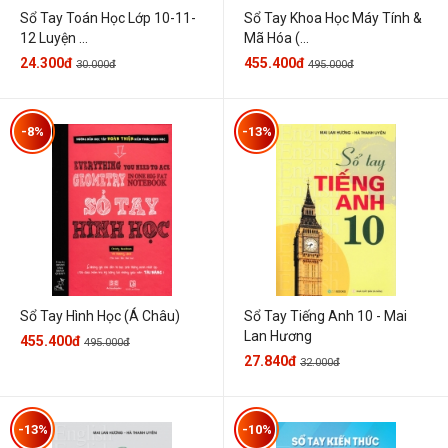
Sổ Tay Toán Học Lớp 10-11-
Sổ Tay Khoa Học Máy Tính &
12 Luyện ...
Mã Hóa (...
24.300đ
455.400đ
30.000đ
495.000đ
-8%
-13%
Sổ Tay Hình Học (Á Châu)
Sổ Tay Tiếng Anh 10 - Mai
Lan Hương
455.400đ
495.000đ
27.840đ
32.000đ
-13%
-10%