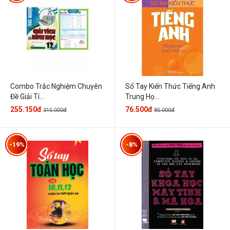
Combo Trắc Nghiệm Chuyên
Sổ Tay Kiến Thức Tiếng Anh
Đề Giải Tí...
Trung Họ...
255.150đ
76.500đ
315.000đ
85.000đ
-19%
-8%