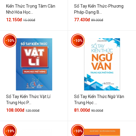
Kiến Thức Trọng Tâm Cần
Sổ Tay Kiến Thức-Phương
Nhớ Hóa Học...
Pháp-Dạng B...
12.150đ
77.430đ
15.000đ
89.000đ
-10%
-10%
Sổ Tay Kiến Thức Vật Lí
Sổ Tay Kiến Thức Ngữ Văn
Trung Học P...
Trung Học ...
108.000đ
81.000đ
120.000đ
90.000đ
-19%
-10%