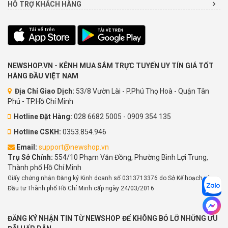
HỖ TRỢ KHÁCH HÀNG
NEWSHOP.VN - KÊNH MUA SẮM TRỰC TUYẾN UY TÍN GIÁ TỐT
HÀNG ĐẦU VIỆT NAM
Địa Chỉ Giao Dịch:
53/8 Vườn Lài - P.Phú Thọ Hoà - Quận Tân
Phú - TP.Hồ Chí Minh
Hotline Đặt Hàng:
028 6682 5005 - 0909 354 135
Hotline CSKH:
0353.854.946
Email:
support@newshop.vn
Trụ Sở Chính:
554/10 Phạm Văn Đồng, Phường Bình Lợi Trung,
Thành phố Hồ Chí Minh
Giấy chứng nhận Đăng ký Kinh doanh số 0313713376 do Sở Kế hoạch và
Đầu tư Thành phố Hồ Chí Minh cấp ngày 24/03/2016
ĐĂNG KÝ NHẬN TIN TỪ NEWSHOP ĐỂ KHÔNG BỎ LỠ NHỮNG ƯU