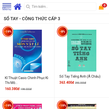
0
Menu
SỔ TAY - CÔNG THỨC CẤP 3
-19%
-8%
Sổ Tay Tiếng Anh (Á Châu)
Kĩ Thuật Casio Chinh Phục Kì
363.400đ
Thi Mô...
395.000đ
160.380đ
198.000đ
-19%
-19%