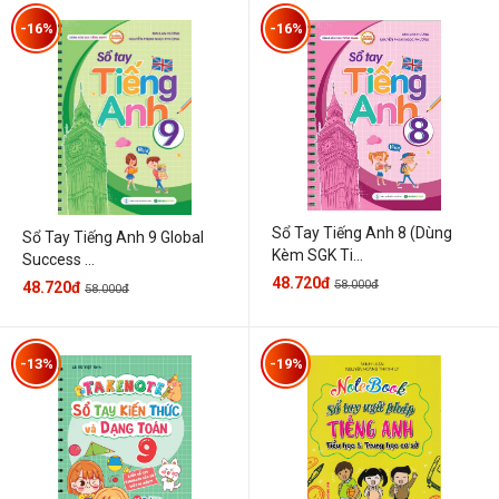
-16%
-16%
Sổ Tay Tiếng Anh 8 (Dùng
Sổ Tay Tiếng Anh 9 Global
Kèm SGK Ti...
Success ...
48.720đ
58.000đ
48.720đ
58.000đ
-13%
-19%