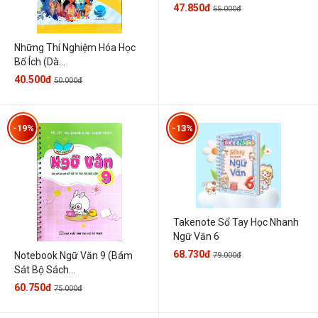
47.850đ
55.000đ
Những Thí Nghiệm Hóa Học
Bổ Ích (Dà...
40.500đ
50.000đ
-19%
-13%
Takenote Sổ Tay Học Nhanh
Ngữ Văn 6
68.730đ
Notebook Ngữ Văn 9 (Bám
79.000đ
Sát Bộ Sách...
60.750đ
75.000đ