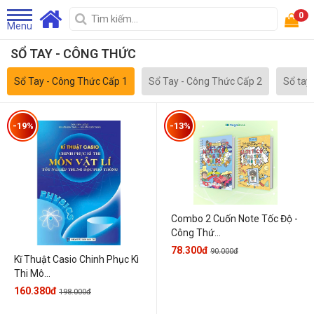
0
Menu
SỔ TAY - CÔNG THỨC
Sổ Tay - Công Thức Cấp 1
Sổ Tay - Công Thức Cấp 2
Sổ tay
-19%
-13%
Combo 2 Cuốn Note Tốc Độ -
Công Thứ...
78.300đ
90.000đ
Kĩ Thuật Casio Chinh Phục Kì
Thi Mô...
160.380đ
198.000đ