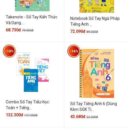
Takenote - Sổ Tay Kiến Thức
Notebook Sổ Tay Ngữ Pháp
Và Dạng...
Tiếng Anh ...
68.730đ
79.000đ
72.090đ
89.000đ
-10%
-16%
Combo Sổ Tay Tiểu Học:
Sổ Tay Tiếng Anh 6 (Dùng
Toán + Tiếng...
Kèm SGK Ti...
132.300đ
147.000đ
43.680đ
52.000đ