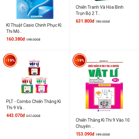
Chiến Tranh Và Hòa Bình
Trọn Bộ 2 T...
631.800đ
780.000đ
Kĩ Thuật Casio Chinh Phục Kì
Thi Mô...
160.380đ
198.000đ
-19%
-19%
PLT - Combo Chiến Thắng Kì
Thi 9 Và...
443.070đ
547.000đ
Chiến Thắng Kì Thi 9 Vào 10
Chuyên ...
153.090đ
189.000đ