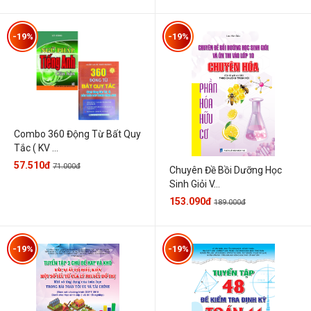
-19%
-19%
Combo 360 Động Từ Bất Quy
Tắc ( KV ...
57.510đ
71.000đ
Chuyên Đề Bồi Dưỡng Học
Sinh Giỏi V...
153.090đ
189.000đ
-19%
-19%