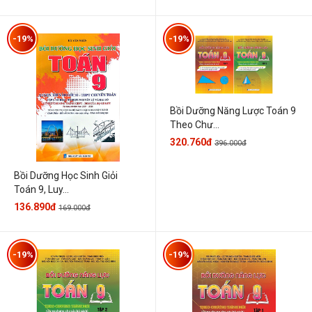
-19%
-19%
Bồi Dưỡng Năng Lược Toán 9
Theo Chư...
320.760đ
396.000đ
Bồi Dưỡng Học Sinh Giỏi
Toán 9, Luy...
136.890đ
169.000đ
-19%
-19%