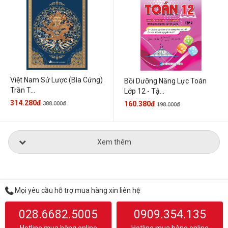
Việt Nam Sử Lược (Bìa Cứng)
Bồi Dưỡng Năng Lực Toán
Trần T...
Lớp 12 - Tậ...
314.280đ
160.380đ
388.000đ
198.000đ
Xem thêm
Mọi yêu cầu hỗ trợ mua hàng xin liên hệ
028.6682.5005
0909.354.135
Hotline mua hàng online
Hotline mua hàng online