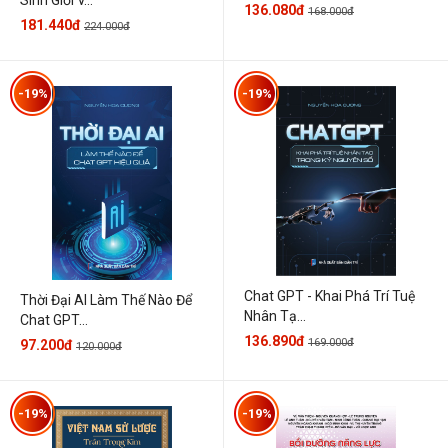
136.080đ
168.000đ
181.440đ
224.000đ
-19%
-19%
Chat GPT - Khai Phá Trí Tuệ
Thời Đại AI Làm Thế Nào Để
Nhân Tạ...
Chat GPT...
136.890đ
169.000đ
97.200đ
120.000đ
-19%
-19%