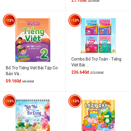
21.750đ
25.000đ
-13%
-13%
Combo Bổ Trợ Toán - Tiếng
Việt Bài ...
Bổ Trợ Tiếng Việt Bài Tập Cơ
236.640đ
272.000đ
Bản Và...
59.160đ
68.000đ
-13%
-13%