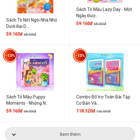
Sách Tô Màu Lazy Day - Một
Ngày Đượ...
Sách Tô Nét Ngôi Nhà Nhỏ
59.160đ
68.000đ
Dưới Đại D...
59.160đ
68.000đ
-13%
-13%
Sách Tô Màu Puppy
Combo Bổ trợ Toán Bài Tập
Moments - Những N...
Cơ Bản Và...
59.160đ
118.320đ
68.000đ
136.000đ
Xem thêm