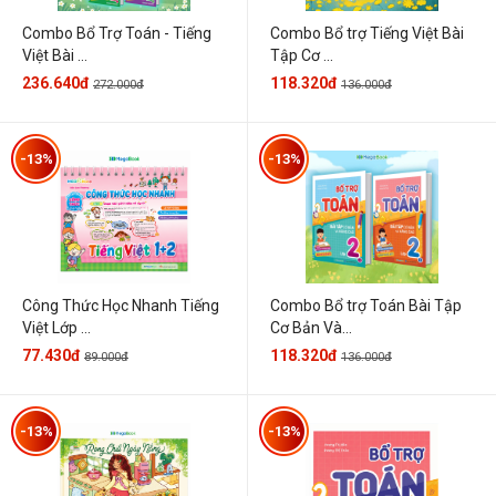
Combo Bổ Trợ Toán - Tiếng
Combo Bổ trợ Tiếng Việt Bài
Việt Bài ...
Tập Cơ ...
236.640đ
118.320đ
272.000đ
136.000đ
-13%
-13%
Công Thức Học Nhanh Tiếng
Combo Bổ trợ Toán Bài Tập
Việt Lớp ...
Cơ Bản Và...
77.430đ
118.320đ
89.000đ
136.000đ
-13%
-13%