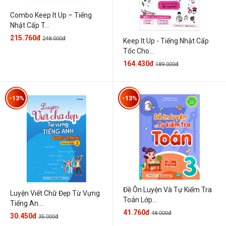
Combo Keep It Up – Tiếng
Nhật Cấp T...
215.760đ
248.000đ
Keep It Up - Tiếng Nhật Cấp
Tốc Cho...
164.430đ
189.000đ
-13%
-13%
Đề Ôn Luyện Và Tự Kiểm Tra
Luyện Viết Chữ Đẹp Từ Vựng
Toán Lớp...
Tiếng An...
41.760đ
48.000đ
30.450đ
35.000đ