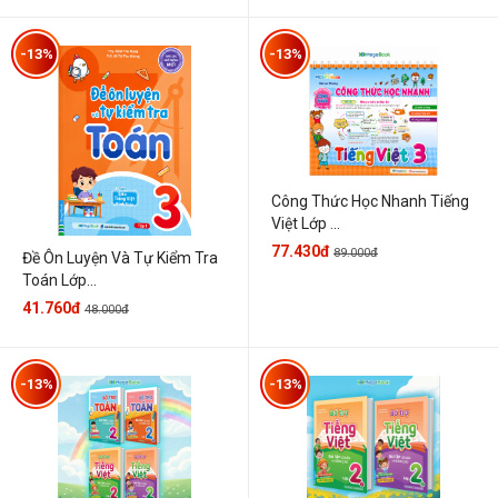
-13%
-13%
Công Thức Học Nhanh Tiếng
Việt Lớp ...
77.430đ
89.000đ
Đề Ôn Luyện Và Tự Kiểm Tra
Toán Lớp...
41.760đ
48.000đ
-13%
-13%