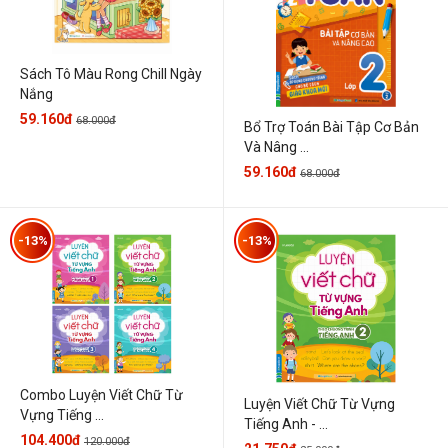
Sách Tô Màu Rong Chill Ngày
Nắng
59.160đ
68.000đ
Bổ Trợ Toán Bài Tập Cơ Bản
Và Nâng ...
59.160đ
68.000đ
-13%
-13%
Combo Luyện Viết Chữ Từ
Luyện Viết Chữ Từ Vựng
Vựng Tiếng ...
Tiếng Anh - ...
104.400đ
120.000đ