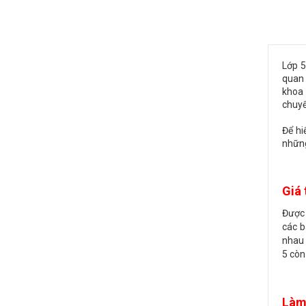
Lớp 5
quan 
khoa 
chuyể
Để hi
những
Giá 
Được 
các b
nhau 
5 còn
Làm 