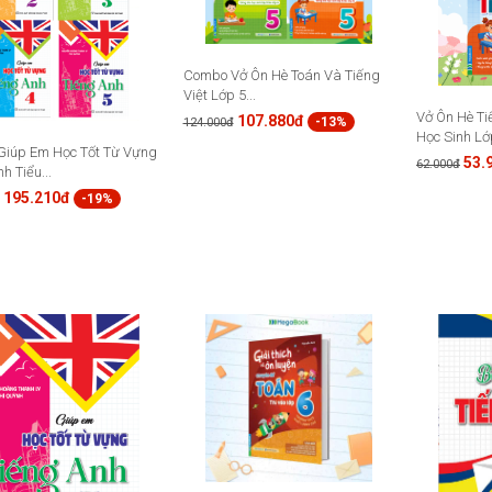
Combo Vở Ôn Hè Toán Và Tiếng
Việt Lớp 5...
Vở Ôn Hè Ti
107.880đ
-13%
124.000đ
Học Sinh Lớp
iúp Em Học Tốt Từ Vựng
53.
62.000đ
h Tiểu...
195.210đ
-19%