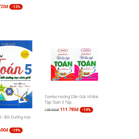
720đ
-13%
Combo Hướng Dẫn Giải Vở Bài
Tập Toán 5 Tập...
111.780đ
-19%
138.000đ
5 - Bồi Dưỡng Học
600đ
-19%