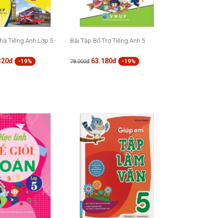
hà Tiếng Anh Lớp 5 -
Bài Tập Bổ Trợ Tiếng Anh 5
320đ
63.180đ
-19%
-19%
78.000đ