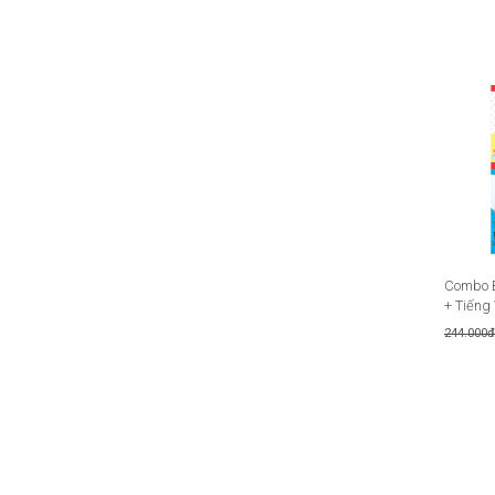
Combo B
+ Tiếng V
244.000đ