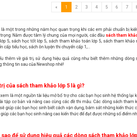
«
1
2
3
4
5
6
7
 là một trong những năm học quan trọng khi các em phải chuẩn bị kiến 
trọng. Nắm được tâm lý chung của mọi người, các đầu
sách tham khảo
lớp 5, sách học tốt lớp 5, sách tham khảo toán lớp 5, sách tham khảo n
n cấp tiểu học, sách ôn luyện thi chuyển cấp 1,...
ểu thêm về giá trị, sử dụng hiệu quả cũng như biết thêm những dòng 
 thông tin sau của Newshop nhé!
trị của sách tham khảo lớp 5 là gì?
xem là một nguồn tài liệu mở bổ trợ cho các bạn học sinh hệ thống lại k
ài tập cơ bản và nâng cao cùng các đề thi mẫu. Các dòng sách tham 
sẽ giúp các bạn học sinh biết cách vận dụng, bám sát những kiến thức 
 giúp các bạn học sinh nâng cao kiến thức để đạt được những số điểm như
sao để sử dụng hiệu quả các dòng sách tham khảo lớp