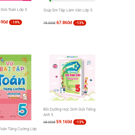
 Giỏi Toán Lớp 5
Giúp Em Tập Làm Văn Lớp 5
590đ
67.860đ
-19%
-13%
78.000đ
Bồi Dưỡng Học Sinh Giỏi Tiếng
Anh 5
59.160đ
-13%
68.000đ
 Toán Tăng Cường Lớp