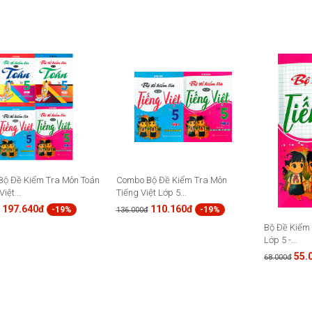
ộ Đề Kiểm Tra Môn Toán
Combo Bộ Đề Kiểm Tra Môn
iệt...
Tiếng Việt Lớp 5...
197.640đ
110.160đ
-19%
-19%
136.000đ
Bộ Đề Kiểm 
Lớp 5 -...
55.
68.000đ