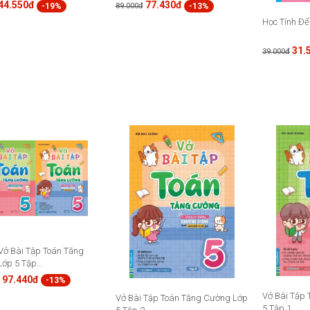
44.550đ
77.430đ
-19%
-13%
89.000đ
Học Tính Để
31.
39.000đ
ở Bài Tập Toán Tăng
ớp 5 Tập...
97.440đ
-13%
Vở Bài Tập
Vở Bài Tập Toán Tăng Cường Lớp
5 Tập 1