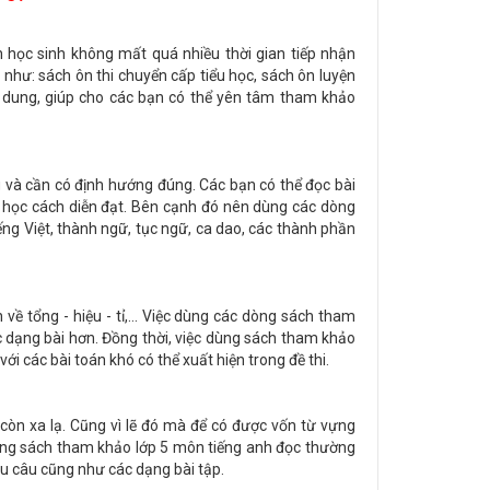
n học sinh không mất quá nhiều thời gian tiếp nhận
như: sách ôn thi chuyển cấp tiểu học, sách ôn luyện
 nội dung, giúp cho các bạn có thể yên tâm tham khảo
êng và cần có định hướng đúng. Các bạn có thể đọc bài
à học cách diễn đạt. Bên cạnh đó nên dùng các dòng
ếng Việt, thành ngữ, tục ngữ, ca dao, các thành phần
 về tổng - hiệu - tỉ,... Việc dùng các dòng sách tham
c dạng bài hơn. Đồng thời, việc dùng sách tham khảo
ới các bài toán khó có thể xuất hiện trong đề thi.
còn xa lạ. Cũng vì lẽ đó mà để có được vốn từ vựng
ng sách tham khảo lớp 5 môn tiếng anh đọc thường
ẫu câu cũng như các dạng bài tập.