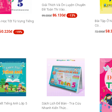
Giải Thích Và Ôn Luyện Chuyên
Đề Toán Thi Vào...
86.130đ
-13%
99.000đ
Bài Tập Ở N
 Học Tốt Từ Vựng Tiếng
Có...
58.
50.220đ
72.000đ
-19%
iết Tiếng Anh Lớp 5
Sách Lịch Để Bàn - Tra Cứu
Nhanh Kiến Thức...