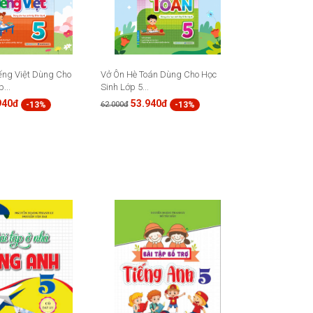
ếng Việt Dùng Cho
Vở Ôn Hè Toán Dùng Cho Học
...
Sinh Lớp 5...
940đ
53.940đ
-13%
-13%
62.000đ