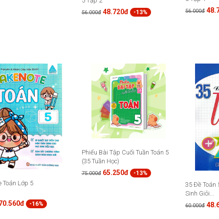
5 Tập 2
48.
56.000đ
48.720đ
-13%
56.000đ
Phiếu Bài Tập Cuối Tuần Toán 5
(35 Tuần Học)
65.250đ
-13%
75.000đ
e Toán Lớp 5
35 Đề Toán 
Sinh Giỏi...
70.560đ
-16%
48.
60.000đ