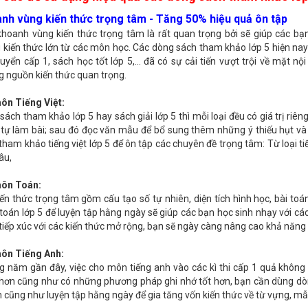
nh vùng kiến thức trọng tâm - Tăng 50% hiệu quả ôn tập
khoanh vùng kiến thức trọng tâm là rất quan trọng bởi sẽ giúp các bạ
 kiến thức lớn từ các môn học. Các dòng sách tham khảo lớp 5 hiện nay 
huyển cấp 1, sách học tốt lớp 5,... đã có sự cải tiến vượt trội về mặt
 nguồn kiến thức quan trọng.
ôn Tiếng Việt:
 sách tham khảo lớp 5 hay sách giải lớp 5 thì mỗi loại đều có giá trị ri
, tự làm bài; sau đó đọc văn mẫu để bổ sung thêm những ý thiếu hụt v
tham khảo tiếng việt lớp 5 để ôn tập các chuyên đề trọng tâm: Từ loại ti
âu,
môn Toán:
iến thức trọng tâm gồm cấu tạo số tự nhiên, diện tích hình học, bài toán
toán lớp 5 để luyện tập hằng ngày sẽ giúp các bạn học sinh nhạy với cá
 tiếp xúc với các kiến thức mở rộng, bạn sẽ ngày càng nâng cao khả năng v
môn Tiếng Anh:
 năm gần đây, việc cho môn tiếng anh vào các kì thi cấp 1 quả không 
hơn cũng như có những phương pháp ghi nhớ tốt hơn, bạn cần dùng dò
 cũng như luyện tập hằng ngày để gia tăng vốn kiến thức về từ vựng, m