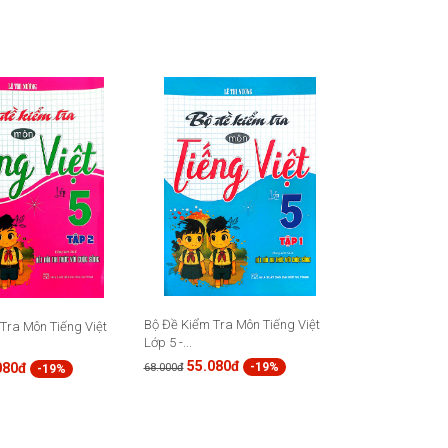
Bộ Đề Kiểm Tra Môn Tiếng Việt
Tra Môn Tiếng Việt
Lớp 5 -...
55.080đ
080đ
-19%
68.000đ
-19%