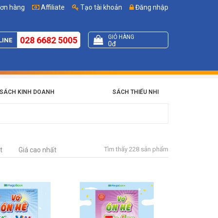
đơn hàng
Affiliate
Tạo tài khoản
Đăng nhập
GIỎ HÀNG
028 6682 5005
LINE
0đ
SÁCH KINH DOANH
SÁCH THIẾU NHI
Tìm thấy 228 sản phẩm
t
Giá cao nhất