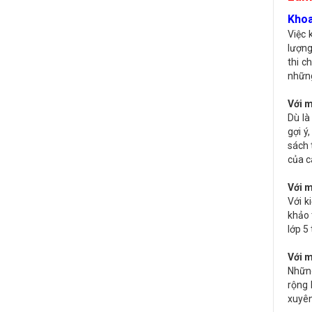
Khoa
Việc 
lượng
thi c
những
Với m
Dù là
gợi ý
sách 
của c
Với 
Với k
khảo 
lớp 5
Với 
Những
rộng 
xuyên