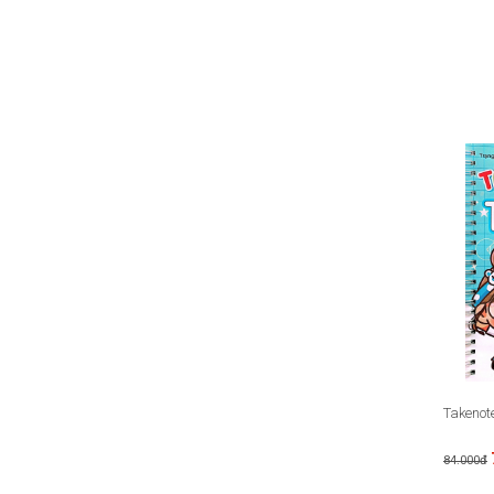
Takenot
84.000đ