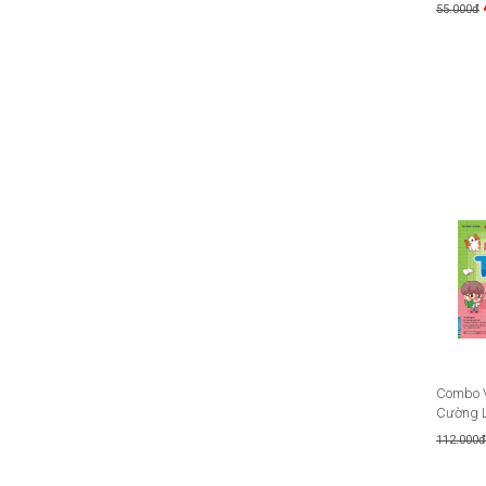
55.000đ
Combo V
Cường L
112.000đ