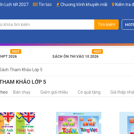
In Lịch tết 2027
Tin tức
Chương trình khuyến mãi
Kiểm tra 
Tìm kiếm
HOT
THPT 2026
SÁCH ÔN THI VÀO 10 2026
Sách Tham Khảo Lớp 5
THAM KHẢO LỚP 5
theo
Bán chạy
Giảm giá nhiều
Có quà tặng
Giá thấp nhấ