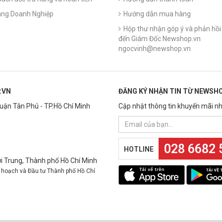
ng Doanh Nghiệp
Hướng dẫn mua hàng
Hộp thư nhận góp ý và phản hồi 
đến Giám Đốc Newshop.vn
ngocvinh@newshop.vn
.VN
ĐĂNG KÝ NHẬN TIN TỪ NEWSHO
Quận Tân Phú - TP.Hồ Chí Minh
Cập nhật thông tin khuyến mãi nh
028 6682 
HOTLINE
 Trung, Thành phố Hồ Chí Minh
 hoạch và Đầu tư Thành phố Hồ Chí