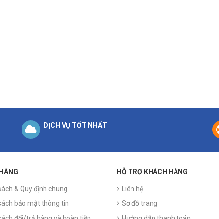
DỊCH VỤ TỐT NHẤT
 HÀNG
HỖ TRỢ KHÁCH HÀNG
sách & Quy định chung
Liên hệ
sách bảo mật thông tin
Sơ đồ trang
sách đổi/trả hàng và hoàn tiền
Hướng dẫn thanh toán