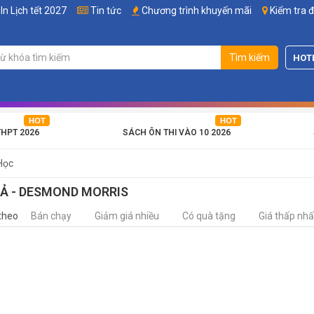
In Lịch tết 2027
Tin tức
Chương trình khuyến mãi
Kiểm tra 
Tìm kiếm
HOT
THPT 2026
SÁCH ÔN THI VÀO 10 2026
Học
IẢ - DESMOND MORRIS
theo
Bán chạy
Giảm giá nhiều
Có quà tặng
Giá thấp nhấ