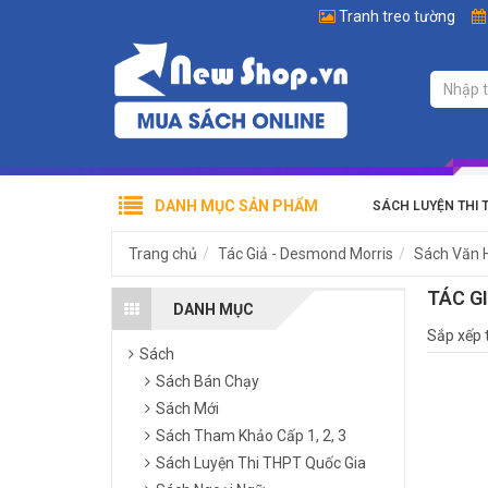
Tranh treo tường
DANH MỤC SẢN PHẨM
SÁCH LUYỆN THI 
Trang chủ
Tác Giả - Desmond Morris
Sách Văn 
TÁC G
DANH MỤC
Sắp xếp 
Sách
Sách Bán Chạy
Sách Mới
Sách Tham Khảo Cấp 1, 2, 3
Sách Luyện Thi THPT Quốc Gia