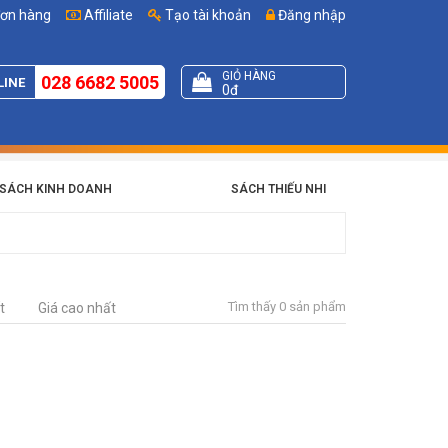
đơn hàng
Affiliate
Tạo tài khoản
Đăng nhập
GIỎ HÀNG
028 6682 5005
LINE
0đ
SÁCH KINH DOANH
SÁCH THIẾU NHI
Tìm thấy 0 sản phẩm
t
Giá cao nhất