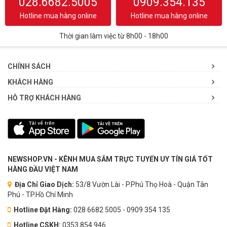
028.6682.5005
0909.354.135
Hotline mua hàng online
Hotline mua hàng online
Thời gian làm việc từ 8h00 - 18h00
CHÍNH SÁCH
KHÁCH HÀNG
HỖ TRỢ KHÁCH HÀNG
NEWSHOP.VN - KÊNH MUA SẮM TRỰC TUYẾN UY TÍN GIÁ TỐT
HÀNG ĐẦU VIỆT NAM
Địa Chỉ Giao Dịch:
53/8 Vườn Lài - P.Phú Thọ Hoà - Quận Tân
Phú - TP.Hồ Chí Minh
Hotline Đặt Hàng:
028 6682 5005 - 0909 354 135
Hotline CSKH:
0353.854.946