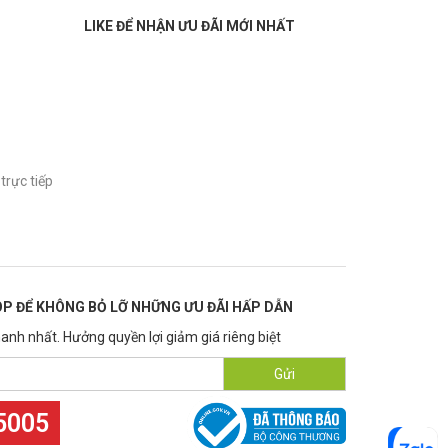
LIKE ĐỂ NHẬN ƯU ĐÃI MỚI NHẤT
trực tiếp
P ĐỂ KHÔNG BỎ LỠ NHỮNG ƯU ĐÃI HẤP DẪN
anh nhất. Hưởng quyền lợi giảm giá riêng biệt
Gửi
5005