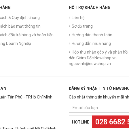
 HÀNG
HỖ TRỢ KHÁCH HÀNG
sách & Quy định chung
Liên hệ
sách bảo mật thông tin
Sơ đồ trang
sách đổi/trả hàng và hoàn tiền
Hướng dẫn thanh toán
ng Doanh Nghiệp
Hướng dẫn mua hàng
Hộp thư nhận góp ý và phản hồi 
đến Giám Đốc Newshop.vn
ngocvinh@newshop.vn
.VN
ĐĂNG KÝ NHẬN TIN TỪ NEWSHO
Quận Tân Phú - TP.Hồ Chí Minh
Cập nhật thông tin khuyến mãi nh
028 6682 
HOTLINE
 Trung, Thành phố Hồ Chí Minh