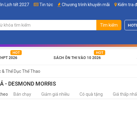
In Lịch tết 2027
Tin tức
Chương trình khuyến mãi
Kiểm tra 
Tìm kiếm
HOT
THPT 2026
SÁCH ÔN THI VÀO 10 2026
c & Thể Dục Thể Thao
IẢ - DESMOND MORRIS
theo
Bán chạy
Giảm giá nhiều
Có quà tặng
Giá thấp nhấ