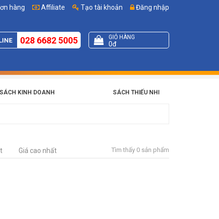
đơn hàng
Affiliate
Tạo tài khoản
Đăng nhập
GIỎ HÀNG
028 6682 5005
LINE
0đ
SÁCH KINH DOANH
SÁCH THIẾU NHI
Tìm thấy 0 sản phẩm
t
Giá cao nhất