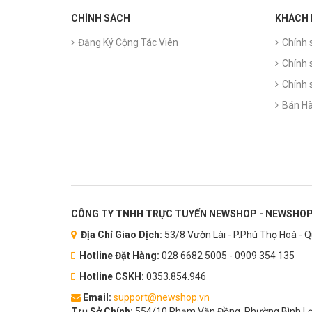
CHÍNH SÁCH
KHÁCH
Đăng Ký Cộng Tác Viên
Chính 
Chính 
Chính 
Bán Hà
CÔNG TY TNHH TRỰC TUYẾN NEWSHOP - NEWSHOP
Địa Chỉ Giao Dịch:
53/8 Vườn Lài - P.Phú Thọ Hoà - 
Hotline Đặt Hàng:
028 6682 5005 - 0909 354 135
Hotline CSKH:
0353.854.946
Email:
support@newshop.vn
Trụ Sở Chính:
554/10 Phạm Văn Đồng, Phường Bình Lợi