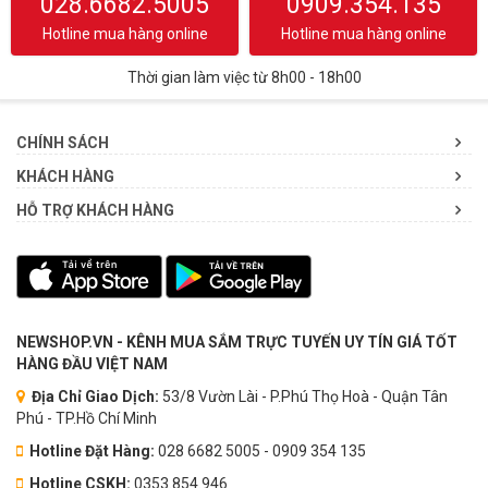
028.6682.5005
0909.354.135
Hotline mua hàng online
Hotline mua hàng online
Thời gian làm việc từ 8h00 - 18h00
CHÍNH SÁCH
KHÁCH HÀNG
HỖ TRỢ KHÁCH HÀNG
NEWSHOP.VN - KÊNH MUA SẮM TRỰC TUYẾN UY TÍN GIÁ TỐT
HÀNG ĐẦU VIỆT NAM
Địa Chỉ Giao Dịch:
53/8 Vườn Lài - P.Phú Thọ Hoà - Quận Tân
Phú - TP.Hồ Chí Minh
Hotline Đặt Hàng:
028 6682 5005 - 0909 354 135
Hotline CSKH:
0353.854.946