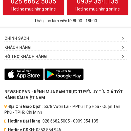
028.6682.5005
0909.354.135
Hotline mua hàng online
Hotline mua hàng online
Thời gian làm việc từ 8h00 - 18h00
CHÍNH SÁCH
KHÁCH HÀNG
HỖ TRỢ KHÁCH HÀNG
NEWSHOP.VN - KÊNH MUA SẮM TRỰC TUYẾN UY TÍN GIÁ TỐT
HÀNG ĐẦU VIỆT NAM
Địa Chỉ Giao Dịch:
53/8 Vườn Lài - P.Phú Thọ Hoà - Quận Tân
Phú - TP.Hồ Chí Minh
Hotline Đặt Hàng:
028 6682 5005 - 0909 354 135
Hotline CSKH:
0353.854.946