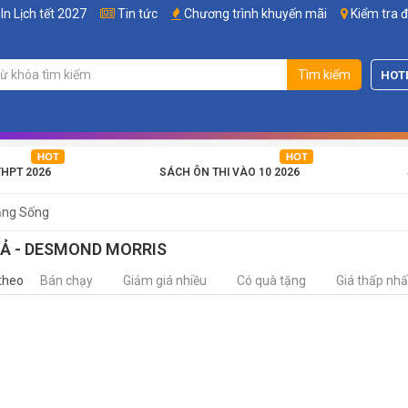
In Lịch tết 2027
Tin tức
Chương trình khuyến mãi
Kiểm tra 
Tìm kiếm
HOT
THPT 2026
SÁCH ÔN THI VÀO 10 2026
ăng Sống
IẢ - DESMOND MORRIS
theo
Bán chạy
Giảm giá nhiều
Có quà tặng
Giá thấp nhấ