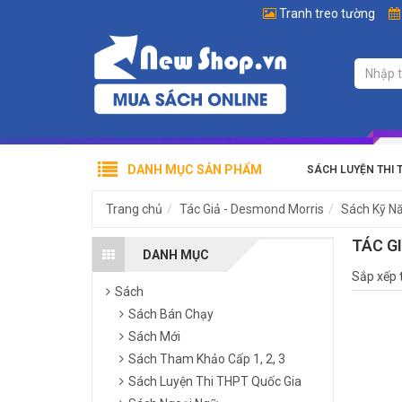
Tranh treo tường
DANH MỤC SẢN PHẨM
SÁCH LUYỆN THI 
Trang chủ
Tác Giả - Desmond Morris
Sách Kỹ N
TÁC G
DANH MỤC
Sắp xếp 
Sách
Sách Bán Chạy
Sách Mới
Sách Tham Khảo Cấp 1, 2, 3
Sách Luyện Thi THPT Quốc Gia