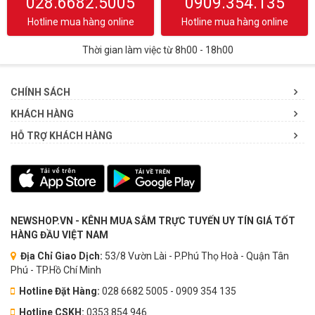
028.6682.5005
0909.354.135
Hotline mua hàng online
Hotline mua hàng online
Thời gian làm việc từ 8h00 - 18h00
CHÍNH SÁCH
KHÁCH HÀNG
HỖ TRỢ KHÁCH HÀNG
NEWSHOP.VN - KÊNH MUA SẮM TRỰC TUYẾN UY TÍN GIÁ TỐT
HÀNG ĐẦU VIỆT NAM
Địa Chỉ Giao Dịch:
53/8 Vườn Lài - P.Phú Thọ Hoà - Quận Tân
Phú - TP.Hồ Chí Minh
Hotline Đặt Hàng:
028 6682 5005 - 0909 354 135
Hotline CSKH:
0353.854.946