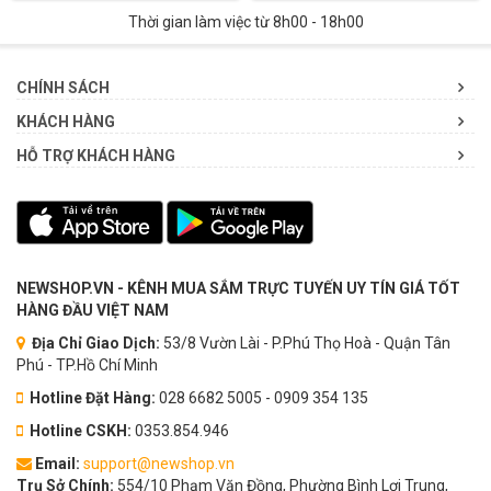
Thời gian làm việc từ 8h00 - 18h00
CHÍNH SÁCH
KHÁCH HÀNG
HỖ TRỢ KHÁCH HÀNG
NEWSHOP.VN - KÊNH MUA SẮM TRỰC TUYẾN UY TÍN GIÁ TỐT
HÀNG ĐẦU VIỆT NAM
Địa Chỉ Giao Dịch:
53/8 Vườn Lài - P.Phú Thọ Hoà - Quận Tân
Phú - TP.Hồ Chí Minh
Hotline Đặt Hàng:
028 6682 5005 - 0909 354 135
Hotline CSKH:
0353.854.946
Email:
support@newshop.vn
Trụ Sở Chính:
554/10 Phạm Văn Đồng, Phường Bình Lợi Trung,