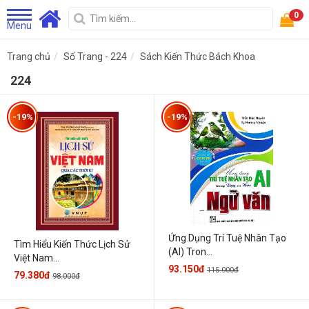
0
Menu
Trang chủ
Số Trang - 224
Sách Kiến Thức Bách Khoa
224
-19%
-19%
Ứng Dụng Trí Tuệ Nhân Tạo
Tìm Hiểu Kiến Thức Lịch Sử
(AI) Tron...
Việt Nam...
93.150đ
115.000đ
79.380đ
98.000đ