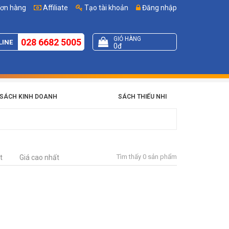
đơn hàng
Affiliate
Tạo tài khoản
Đăng nhập
GIỎ HÀNG
028 6682 5005
LINE
0đ
SÁCH KINH DOANH
SÁCH THIẾU NHI
Tìm thấy 0 sản phẩm
t
Giá cao nhất