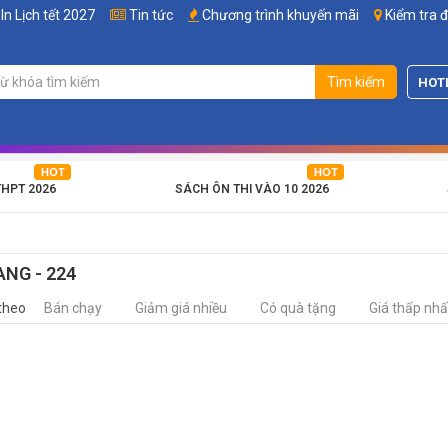
In Lịch tết 2027
Tin tức
Chương trình khuyến mãi
Kiểm tra 
Tìm kiếm
HOT
THPT 2026
SÁCH ÔN THI VÀO 10 2026
ANG - 224
theo
Bán chạy
Giảm giá nhiều
Có quà tặng
Giá thấp nhấ