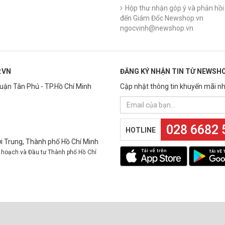
Hộp thư nhận góp ý và phản hồi 
đến Giám Đốc Newshop.vn
ngocvinh@newshop.vn
.VN
ĐĂNG KÝ NHẬN TIN TỪ NEWSHO
Quận Tân Phú - TP.Hồ Chí Minh
Cập nhật thông tin khuyến mãi nh
028 6682 
HOTLINE
 Trung, Thành phố Hồ Chí Minh
 hoạch và Đầu tư Thành phố Hồ Chí