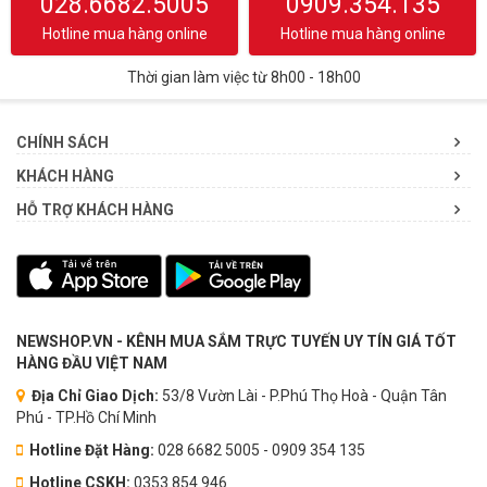
028.6682.5005
0909.354.135
Hotline mua hàng online
Hotline mua hàng online
Thời gian làm việc từ 8h00 - 18h00
CHÍNH SÁCH
KHÁCH HÀNG
HỖ TRỢ KHÁCH HÀNG
NEWSHOP.VN - KÊNH MUA SẮM TRỰC TUYẾN UY TÍN GIÁ TỐT
HÀNG ĐẦU VIỆT NAM
Địa Chỉ Giao Dịch:
53/8 Vườn Lài - P.Phú Thọ Hoà - Quận Tân
Phú - TP.Hồ Chí Minh
Hotline Đặt Hàng:
028 6682 5005 - 0909 354 135
Hotline CSKH:
0353.854.946