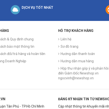
DỊCH VỤ TỐT NHẤT
 HÀNG
HỖ TRỢ KHÁCH HÀNG
sách & Quy định chung
Liên hệ
sách bảo mật thông tin
Sơ đồ trang
sách đổi/trả hàng và hoàn tiền
Hướng dẫn thanh toán
ng Doanh Nghiệp
Hướng dẫn mua hàng
Hộp thư nhận góp ý và phản hồi 
đến Giám Đốc Newshop.vn
ngocvinh@newshop.vn
.VN
ĐĂNG KÝ NHẬN TIN TỪ NEWSHO
Quận Tân Phú - TP.Hồ Chí Minh
Cập nhật thông tin khuyến mãi nh