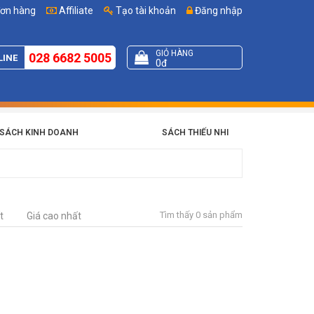
đơn hàng
Affiliate
Tạo tài khoản
Đăng nhập
GIỎ HÀNG
028 6682 5005
LINE
0đ
SÁCH KINH DOANH
SÁCH THIẾU NHI
Tìm thấy 0 sản phẩm
t
Giá cao nhất