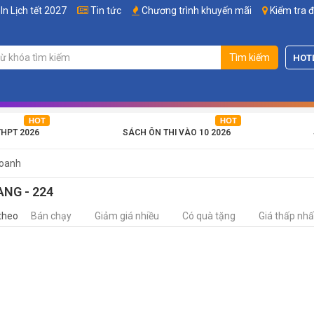
In Lịch tết 2027
Tin tức
Chương trình khuyến mãi
Kiểm tra 
Tìm kiếm
HOT
THPT 2026
SÁCH ÔN THI VÀO 10 2026
Doanh
ANG - 224
theo
Bán chạy
Giảm giá nhiều
Có quà tặng
Giá thấp nhấ