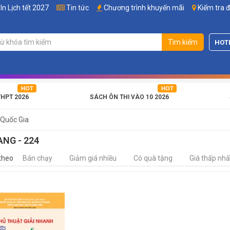
In Lịch tết 2027
Tin tức
Chương trình khuyến mãi
Kiểm tra 
Tìm kiếm
HOT
THPT 2026
SÁCH ÔN THI VÀO 10 2026
 Quốc Gia
ANG - 224
theo
Bán chạy
Giảm giá nhiều
Có quà tặng
Giá thấp nhấ