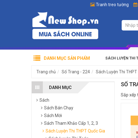
Tranh treo tường
DANH MỤC SẢN PHẨM
SÁCH LUYỆN THI 
Trang chủ
Số Trang - 224
Sách Luyện Thi THPT
SỐ TR
DANH MỤC
Sắp xếp 
Sách
Sách Bán Chạy
Sách Mới
Sách Tham Khảo Cấp 1, 2, 3
Sách Luyện Thi THPT Quốc Gia