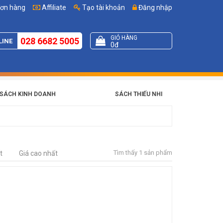
đơn hàng
Affiliate
Tạo tài khoản
Đăng nhập
GIỎ HÀNG
028 6682 5005
LINE
0đ
SÁCH KINH DOANH
SÁCH THIẾU NHI
Tìm thấy 1 sản phẩm
t
Giá cao nhất