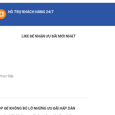
HỖ TRỢ KHÁCH HÀNG 24/7
LIKE ĐỂ NHẬN ƯU ĐÃI MỚI NHẤT
trực tiếp
P ĐỂ KHÔNG BỎ LỠ NHỮNG ƯU ĐÃI HẤP DẪN