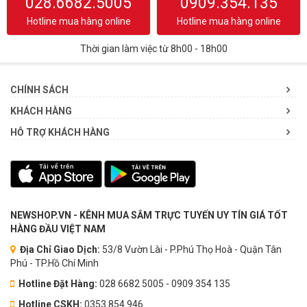
028.6682.5005
0909.354.135
Hotline mua hàng online
Hotline mua hàng online
Thời gian làm việc từ 8h00 - 18h00
CHÍNH SÁCH
KHÁCH HÀNG
HỖ TRỢ KHÁCH HÀNG
NEWSHOP.VN - KÊNH MUA SẮM TRỰC TUYẾN UY TÍN GIÁ TỐT
HÀNG ĐẦU VIỆT NAM
Địa Chỉ Giao Dịch:
53/8 Vườn Lài - P.Phú Thọ Hoà - Quận Tân
Phú - TP.Hồ Chí Minh
Hotline Đặt Hàng:
028 6682 5005 - 0909 354 135
Hotline CSKH:
0353.854.946