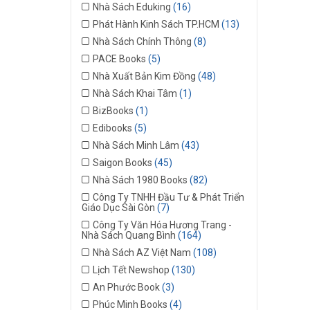
Nhà Sách Eduking
(16)
Phát Hành Kinh Sách TP.HCM
(13)
Nhà Sách Chính Thông
(8)
PACE Books
(5)
Nhà Xuất Bản Kim Đồng
(48)
Nhà Sách Khai Tâm
(1)
BizBooks
(1)
Edibooks
(5)
Nhà Sách Minh Lâm
(43)
Saigon Books
(45)
Nhà Sách 1980 Books
(82)
Công Ty TNHH Đầu Tư & Phát Triển
Giáo Dục Sài Gòn
(7)
Công Ty Văn Hóa Hương Trang -
Nhà Sách Quang Bình
(164)
Nhà Sách AZ Việt Nam
(108)
Lịch Tết Newshop
(130)
An Phước Book
(3)
Phúc Minh Books
(4)