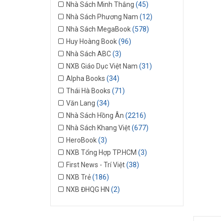
Nhà Sách Minh Thắng
(45)
Nhà Sách Phương Nam
(12)
Nhà Sách MegaBook
(578)
Huy Hoàng Book
(96)
Nhà Sách ABC
(3)
NXB Giáo Dục Việt Nam
(31)
Alpha Books
(34)
Thái Hà Books
(71)
Văn Lang
(34)
Nhà Sách Hồng Ân
(2216)
Nhà Sách Khang Việt
(677)
HeroBook
(3)
NXB Tổng Hợp TP.HCM
(3)
First News - Trí Việt
(38)
NXB Trẻ
(186)
NXB ĐHQG HN
(2)