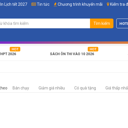
In Lịch tết 2027
Tin tức
Chương trình khuyến mãi
Kiểm tra 
Tìm kiếm
HOT
THPT 2026
SÁCH ÔN THI VÀO 10 2026
theo
Bán chạy
Giảm giá nhiều
Có quà tặng
Giá thấp nhấ