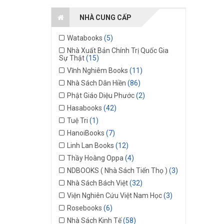
NHÀ CUNG CẤP
Watabooks
(5)
Nhà Xuất Bản Chính Trị Quốc Gia
Sự Thật
(15)
Vĩnh Nghiêm Books
(11)
Nhà Sách Dân Hiền
(86)
Phật Giáo Diệu Phước
(2)
Hasabooks
(42)
Tuệ Tri
(1)
HanoiBooks
(7)
Linh Lan Books
(12)
Thầy Hoàng Oppa
(4)
NDBOOKS ( Nhà Sách Tiến Thọ )
(3)
Nhà Sách Bách Việt
(32)
Viện Nghiên Cứu Việt Nam Học
(3)
Rosebooks
(6)
Nhà Sách Kinh Tế
(58)