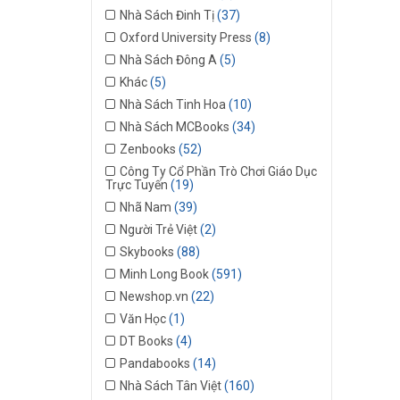
Nhà Sách Đinh Tị
(37)
Oxford University Press
(8)
Nhà Sách Đông A
(5)
Khác
(5)
Nhà Sách Tinh Hoa
(10)
Nhà Sách MCBooks
(34)
Zenbooks
(52)
Công Ty Cổ Phần Trò Chơi Giáo Dục
Trực Tuyến
(19)
Nhã Nam
(39)
Người Trẻ Việt
(2)
Skybooks
(88)
Minh Long Book
(591)
Newshop.vn
(22)
Văn Học
(1)
DT Books
(4)
Pandabooks
(14)
Nhà Sách Tân Việt
(160)