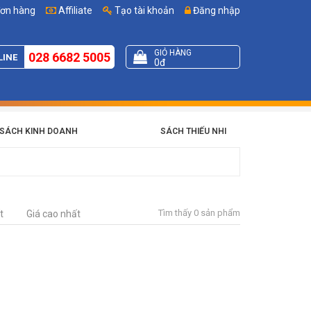
đơn hàng
Affiliate
Tạo tài khoản
Đăng nhập
GIỎ HÀNG
028 6682 5005
LINE
0đ
SÁCH KINH DOANH
SÁCH THIẾU NHI
Tìm thấy 0 sản phẩm
t
Giá cao nhất