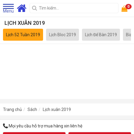
0
Menu
LỊCH XUÂN 2019
Lịch 52 Tuần 2019
Lịch Bloc 2019
Lịch Để Bàn 2019
Bìa 
Trang chủ
Sách
Lịch xuân 2019
Mọi yêu cầu hỗ trợ mua hàng xin liên hệ