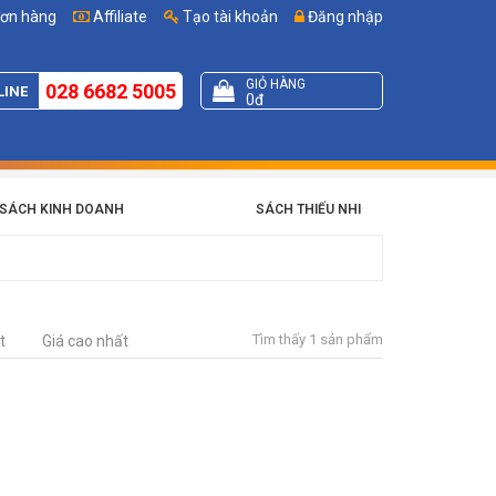
đơn hàng
Affiliate
Tạo tài khoản
Đăng nhập
GIỎ HÀNG
028 6682 5005
LINE
0đ
SÁCH KINH DOANH
SÁCH THIẾU NHI
Tìm thấy 1 sản phẩm
t
Giá cao nhất