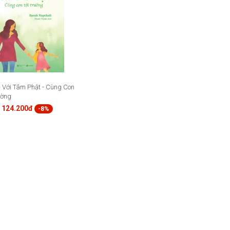
Với Tâm Phật - Cùng Con
ường
124.200đ
-8%