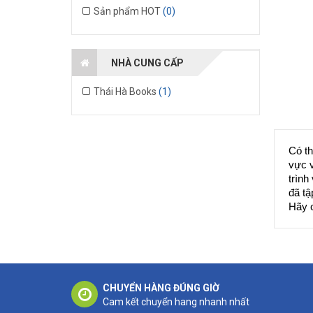
Sản phẩm HOT
(0)
NHÀ CUNG CẤP
Thái Hà Books
(1)
Có th
vực v
trình
đã tậ
Hãy c
CHUYỂN HÀNG ĐÚNG GIỜ
Cam kết chuyển hang nhanh nhất