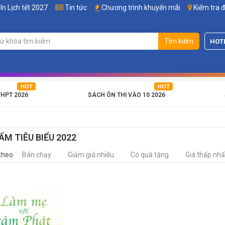
In Lịch tết 2027
Tin tức
Chương trình khuyến mãi
Kiểm tra 
Tìm kiếm
HOT
THPT 2026
SÁCH ÔN THI VÀO 10 2026
ẨM TIÊU BIỂU 2022
theo
Bán chạy
Giảm giá nhiều
Có quà tặng
Giá thấp nhấ