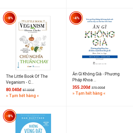
-8%
-4%
Ăn Gì Không Già - Phương
The Little Book Of The
Pháp Khoa ...
Veganism - C...
355.200đ
370.000đ
80.040đ
87.000đ
» Tạm hết hàng «
» Tạm hết hàng «
-8%