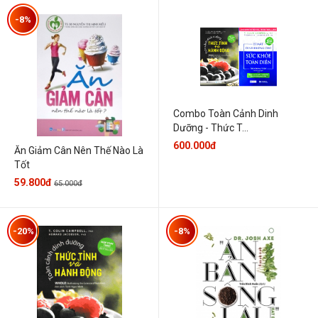
-8%
Combo Toàn Cảnh Dinh
Dưỡng - Thức T...
600.000đ
Ăn Giảm Cân Nên Thế Nào Là
Tốt
59.800đ
65.000đ
-20%
-8%