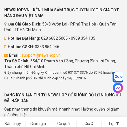
NEWSHOP.VN - KÊNH MUA SẮM TRỰC TUYẾN UY TÍN GIÁ TỐT
HÀNG ĐẦU VIỆT NAM
Địa Chỉ Giao Dịch:
53/8 Vườn Lài - P.Phú Thọ Hoà - Quận Tân
Phú - TP.Hồ Chí Minh
Hotline Đặt Hàng:
028 6682 5005 - 0909 354 135
Hotline CSKH:
0353.854.946
Email:
support@newshop.vn
Trụ Sở Chính:
554/10 Phạm Văn Đồng, Phường Bình Lợi Trung,
Thành phố Hồ Chí Minh
Giấy chứng nhận Đăng ký Kinh doanh số 0313713376 do Sở Kế hoạch và
Đầu tư Thành phố Hồ Chí Minh cấp ngày 24/03/2016
ĐĂNG KÝ NHẬN TIN TỪ NEWSHOP ĐỂ KHÔNG BỎ LỠ NHỮNG ƯU
ĐÃI HẤP DẪN
Cập nhật thông tin khuyến mãi nhanh nhất. Hưởng quyền lợi giảm
giá riêng biệt
Bán chạy
Giảm giá
Có quà
Giá
Lọc
Gửi