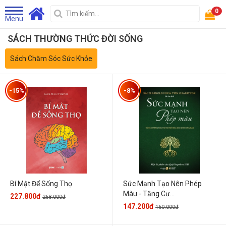
0
Menu
SÁCH THƯỜNG THỨC ĐỜI SỐNG
Sách Chăm Sóc Sức Khỏe
-15%
-8%
Sức Mạnh Tạo Nên Phép
Bí Mật Để Sống Thọ
Màu - Tăng Cư...
227.800đ
268.000đ
147.200đ
160.000đ