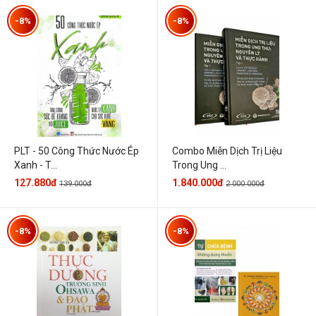
-8%
-8%
PLT - 50 Công Thức Nước Ép
Combo Miễn Dịch Trị Liệu
Xanh - T...
Trong Ung ...
127.880đ
1.840.000đ
139.000đ
2.000.000đ
-8%
-8%