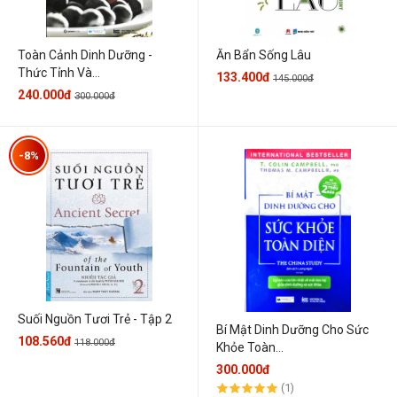
Toàn Cảnh Dinh Dưỡng -
Ăn Bẩn Sống Lâu
Thức Tỉnh Và...
133.400đ
145.000đ
240.000đ
300.000đ
-8%
Suối Nguồn Tươi Trẻ - Tập 2
Bí Mật Dinh Dưỡng Cho Sức
108.560đ
118.000đ
Khỏe Toàn...
300.000đ
(1)