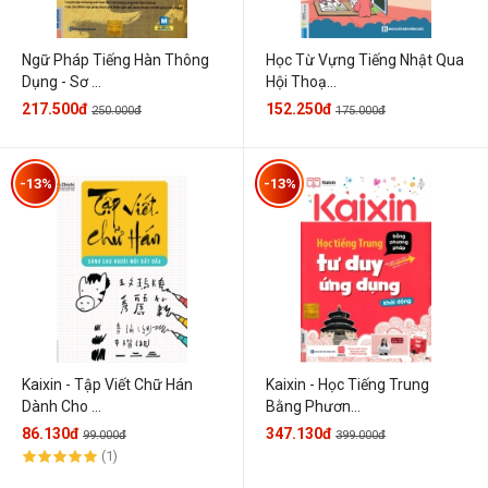
Ngữ Pháp Tiếng Hàn Thông
Học Từ Vựng Tiếng Nhật Qua
Dụng - Sơ ...
Hội Thoạ...
217.500đ
152.250đ
250.000đ
175.000đ
-13%
-13%
Kaixin - Tập Viết Chữ Hán
Kaixin - Học Tiếng Trung
Dành Cho ...
Bằng Phươn...
86.130đ
347.130đ
99.000đ
399.000đ
(1)