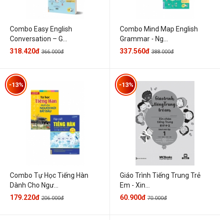
Combo Easy English
Combo Mind Map English
Conversation – G...
Grammar - Ng...
318.420đ
337.560đ
366.000đ
388.000đ
-13%
-13%
Combo Tự Học Tiếng Hàn
Giáo Trình Tiếng Trung Trẻ
Dành Cho Ngư...
Em - Xin...
179.220đ
60.900đ
206.000đ
70.000đ