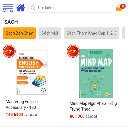
0
Menu
SÁCH
Sách Bán Chạy
Sách Mới
Sách Tham Khảo Cấp 1, 2, 3
S
-13%
-13%
Mastering English
Mind Map Ngữ Pháp Tiếng
Vocabulary - 180 ...
Trung Theo ...
149.640đ
172.000đ
86.130đ
99.000đ