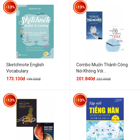
-13%
-13%
Sketchnote English
Combo Muốn Thành Công
Vocabulary
Nói Không Với...
173.130đ
201.840đ
199.000đ
232.000đ
-13%
-13%