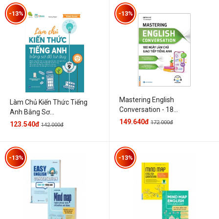
-13%
-13%
Mastering English
Làm Chủ Kiến Thức Tiếng
Conversation - 18...
Anh Bằng Sơ...
149.640đ
172.000đ
123.540đ
142.000đ
-13%
-13%