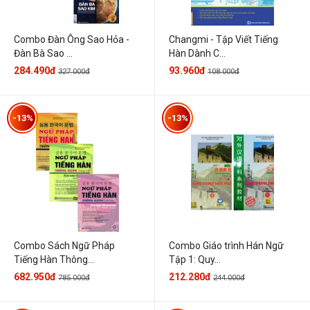
Combo Đàn Ông Sao Hỏa -
Changmi - Tập Viết Tiếng
Đàn Bà Sao ...
Hàn Dành C...
284.490đ
93.960đ
327.000đ
108.000đ
-13%
-13%
Combo Sách Ngữ Pháp
Combo Giáo trình Hán Ngữ
Tiếng Hàn Thông...
Tập 1: Quy...
682.950đ
212.280đ
785.000đ
244.000đ