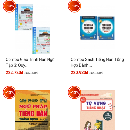
-13%
-13%
Combo Giáo Trình Hán Ngữ
Combo Sách Tiếng Hàn Tổng
Tập 3: Quy...
Hợp Dành ...
222.720đ
220.980đ
256.000đ
254.000đ
-13%
-13%