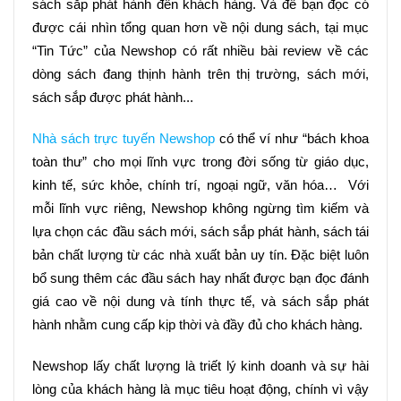
sách sắp phát hành đến khách hàng. Và để bạn đọc có 
được cái nhìn tổng quan hơn về nội dung sách, tại mục 
“Tin Tức” của Newshop có rất nhiều bài review về các 
dòng sách đang thịnh hành trên thị trường, sách mới, 
sách sắp được phát hành...
Nhà sách trực tuyến Newshop
 có thể ví như “bách khoa 
toàn thư” cho mọi lĩnh vực trong đời sống từ giáo dục, 
kinh tế, sức khỏe, chính trí, ngoại ngữ, văn hóa…  Với 
mỗi lĩnh vực riêng, Newshop không ngừng tìm kiếm và 
lựa chọn các đầu sách mới, sách sắp phát hành, sách tái 
bản chất lượng từ các nhà xuất bản uy tín. Đặc biệt luôn 
bổ sung thêm các đầu sách hay nhất được bạn đọc đánh 
giá cao về nội dung và tính thực tế, và sách sắp phát 
hành nhằm cung cấp kịp thời và đầy đủ cho khách hàng.
Newshop lấy chất lượng là triết lý kinh doanh và sự hài 
lòng của khách hàng là mục tiêu hoạt động, chính vì vậy 