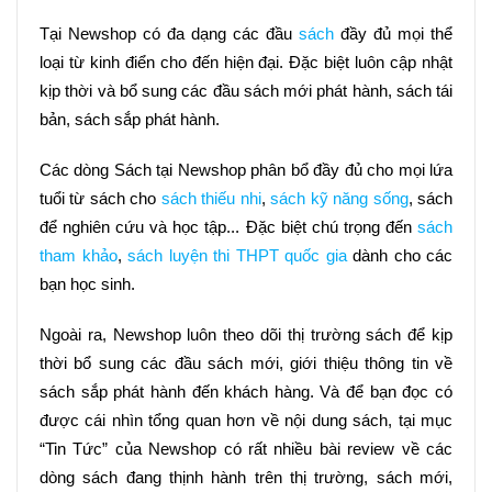
Tại Newshop có đa dạng các đầu 
sách
 đầy đủ mọi thể 
loại từ kinh điển cho đến hiện đại. Đặc biệt luôn cập nhật 
kịp thời và bổ sung các đầu sách mới phát hành, sách tái 
bản, sách sắp phát hành.
Các dòng Sách tại Newshop phân bổ đầy đủ cho mọi lứa 
tuổi từ sách cho 
sách thiếu nhi
, 
sách kỹ năng sống
, sách 
để nghiên cứu và học tập... Đặc biệt chú trọng đến 
sách 
tham khảo
, 
sách luyện thi THPT quốc gia
 dành cho các 
bạn học sinh.
Ngoài ra, Newshop luôn theo dõi thị trường sách để kịp 
thời bổ sung các đầu sách mới, giới thiệu thông tin về 
sách sắp phát hành đến khách hàng. Và để bạn đọc có 
được cái nhìn tổng quan hơn về nội dung sách, tại mục 
“Tin Tức” của Newshop có rất nhiều bài review về các 
dòng sách đang thịnh hành trên thị trường, sách mới, 