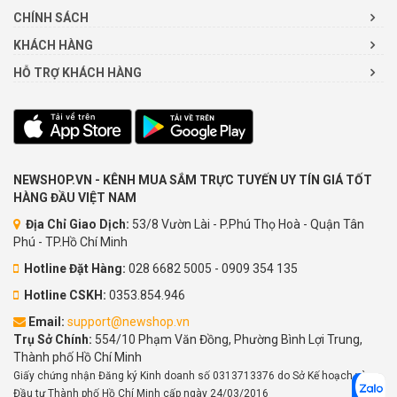
CHÍNH SÁCH
KHÁCH HÀNG
HỖ TRỢ KHÁCH HÀNG
NEWSHOP.VN - KÊNH MUA SẮM TRỰC TUYẾN UY TÍN GIÁ TỐT
HÀNG ĐẦU VIỆT NAM
Địa Chỉ Giao Dịch:
53/8 Vườn Lài - P.Phú Thọ Hoà - Quận Tân
Phú - TP.Hồ Chí Minh
Hotline Đặt Hàng:
028 6682 5005 - 0909 354 135
Hotline CSKH:
0353.854.946
Email:
support@newshop.vn
Trụ Sở Chính:
554/10 Phạm Văn Đồng, Phường Bình Lợi Trung,
Thành phố Hồ Chí Minh
Giấy chứng nhận Đăng ký Kinh doanh số 0313713376 do Sở Kế hoạch và
Đầu tư Thành phố Hồ Chí Minh cấp ngày 24/03/2016