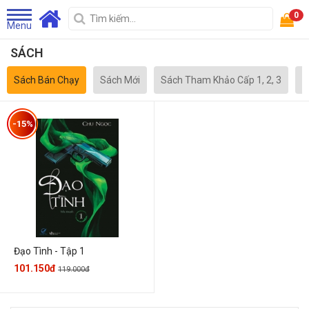
0
Menu
SÁCH
Sách Bán Chạy
Sách Mới
Sách Tham Khảo Cấp 1, 2, 3
S
-15%
Đạo Tình - Tập 1
101.150đ
119.000đ