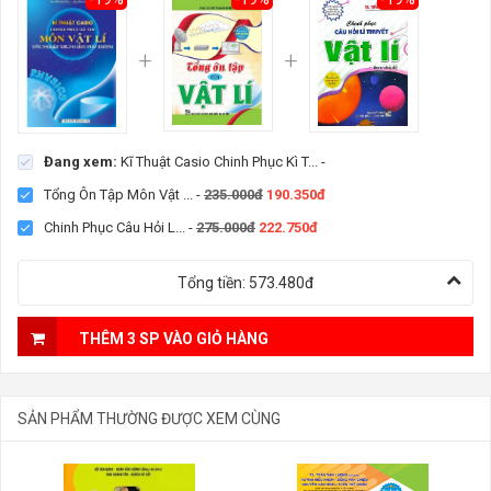
Đang xem:
Kĩ Thuật Casio Chinh Phục Kì T...
-
Tổng Ôn Tập Môn Vật ...
-
235.000đ
190.350đ
Chinh Phục Câu Hỏi L...
-
275.000đ
222.750đ
Tổng tiền:
573.480đ
THÊM 3 SP VÀO GIỎ HÀNG
SẢN PHẨM THƯỜNG ĐƯỢC XEM CÙNG