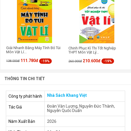
Giải Nhanh Bằng Máy Tính Bỏ Túi
Chinh Phục Kì Thi Tốt Nghiệp
Môn Vật Lí...
THPT Môn Vật Lý...
111.780đ
210.600đ
-19%
-19%
138.000đ
260.000đ
THÔNG TIN CHI TIẾT
Nhà Sách Khang Việt
Công ty phát hành
Đoàn Văn Lượng, Nguyễn Đức Thành,
Tác Giả
Nguyễn Quốc Duẩn
Năm Xuất Bản
2026