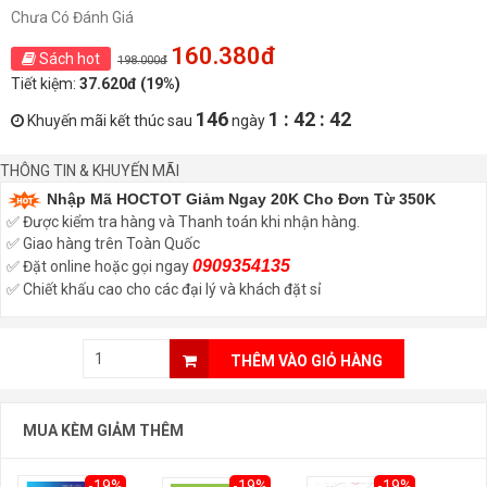
Chưa Có Đánh Giá
160.380đ
Sách hot
198.000đ
Tiết kiệm:
37.620đ (19%)
146
1 : 42 : 41
Khuyến mãi kết thúc sau
ngày
THÔNG TIN & KHUYẾN MÃI
Nhập Mã HOCTOT Giảm Ngay 20K Cho Đơn Từ 350K
✅ Được kiểm tra hàng và Thanh toán khi nhận hàng.
✅ Giao hàng trên Toàn Quốc
0909354135
✅ Đặt online hoặc gọi ngay
✅ Chiết khấu cao cho các đại lý và khách đặt sỉ
THÊM VÀO GIỎ HÀNG
MUA KÈM GIẢM THÊM
-19%
-19%
-19%