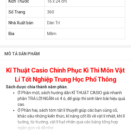
Kích Thước
16 x 24 cm
Số Trang
360
Nhà Xuất bản
Dân Trí
Bìa
Mềm
MÔ TẢ SẢN PHẨM
Kĩ Thuật Casio Chinh Phục Kì Thi Môn Vật
Lí Tốt Nghiệp Trung Học Phổ Thông
Sách được chia thành năm phần.
Ở Phần một, sách hướng dẫn KĨ THUẬT CASIO giải nhanh
phần TRẢ LỜI NGẪN có 4 ô, để giúp thí sinh làm bài hiệu quả
cao.
Ở Phần hai, sách tóm tắt lí thuyết giúp các bạn củng cố,
khắc sâu những kiến thức, kĩ năng cốt lõi về vật lí nhiệt, khí lí
tưởng, từ trường, vật lí hạt nhân qua các bảng tổng hợp
ngắn gọn và dễ nhớ.