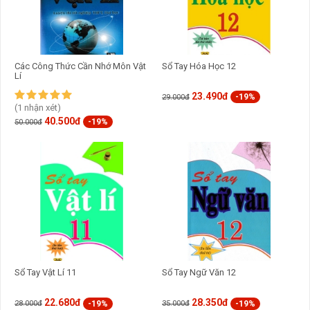
Các Công Thức Cần Nhớ Môn Vật
Sổ Tay Hóa Học 12
Lí
23.490đ
-19%
29.000đ
(1 nhận xét)
40.500đ
-19%
50.000đ
Sổ Tay Vật Lí 11
Sổ Tay Ngữ Văn 12
22.680đ
28.350đ
-19%
-19%
28.000đ
35.000đ