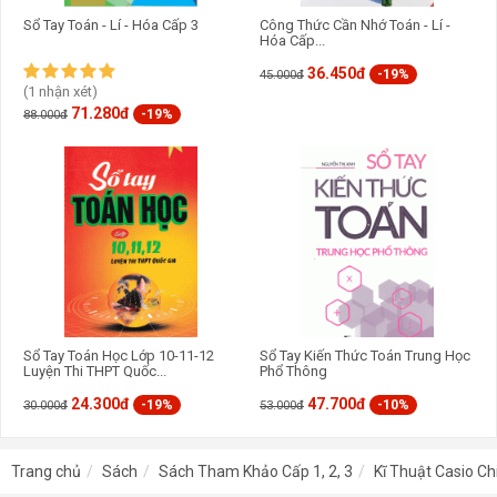
Sổ Tay Toán - Lí - Hóa Cấp 3
Công Thức Cần Nhớ Toán - Lí -
Hóa Cấp...
36.450đ
-19%
45.000đ
(1 nhận xét)
71.280đ
-19%
88.000đ
Sổ Tay Toán Học Lớp 10-11-12
Sổ Tay Kiến Thức Toán Trung Học
Luyện Thi THPT Quốc...
Phổ Thông
24.300đ
47.700đ
-19%
-10%
30.000đ
53.000đ
Trang chủ
Sách
Sách Tham Khảo Cấp 1, 2, 3
Kĩ Thuật Casio Ch