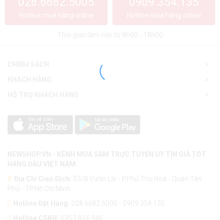
028.6682.5005
0909.354.135
Hotline mua hàng online
Hotline mua hàng online
Thời gian làm việc từ 8h00 - 18h00
CHÍNH SÁCH
KHÁCH HÀNG
HỖ TRỢ KHÁCH HÀNG
NEWSHOP.VN - KÊNH MUA SẮM TRỰC TUYẾN UY TÍN GIÁ TỐT
HÀNG ĐẦU VIỆT NAM
Địa Chỉ Giao Dịch:
53/8 Vườn Lài - P.Phú Thọ Hoà - Quận Tân
Phú - TP.Hồ Chí Minh
Hotline Đặt Hàng:
028 6682 5005 - 0909 354 135
Hotline CSKH:
0353.854.946