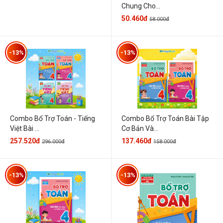
Chung Cho...
50.460đ
58.000đ
-13%
-13%
Combo Bổ Trợ Toán - Tiếng
Combo Bổ Trợ Toán Bài Tập
Việt Bài ...
Cơ Bản Và...
257.520đ
137.460đ
296.000đ
158.000đ
-13%
-13%