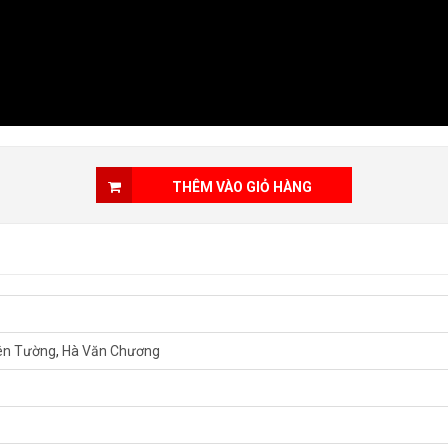
THÊM VÀO GIỎ HÀNG
ên Tường
,
Hà Văn Chương