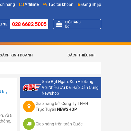
đơn hàng
Affiliate
Tạo tài khoản
Đăng nhập
GIỎ HÀNG
028 6682 5005
LINE
0đ
SÁCH KINH DOANH
SÁCH THIẾU NHI
Sale Bạt Ngàn, Đón Hè Sang
Với Nhiều Ưu Đãi Hấp Dẫn Cùng
 tay -
Newshop
Giao hàng bởi
Công Ty TNHH
Trực Tuyến
NEWSHOP
ọn, vừa
 thông,
Giao hàng trên toàn Quốc