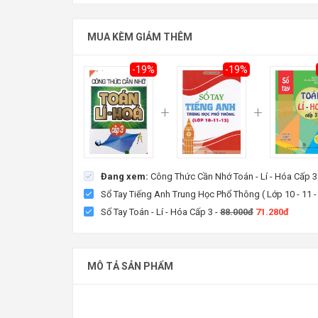
Công Thức Cần Nhớ Toán - Lí - Hóa Cấp 3
MUA KÈM GIẢM THÊM
36.450đ
Tiết kiệm:
8.550đ (19%)
45.000đ
-19%
-19%
Đang xem:
Công Thức Cần Nhớ Toán - Lí - Hóa Cấp 3
Sổ Tay Tiếng Anh Trung Học Phổ Thông ( Lớp 10 - 11 -
Sổ Tay Toán - Lí - Hóa Cấp 3
-
88.000đ
71.280đ
MÔ TẢ SẢN PHẨM