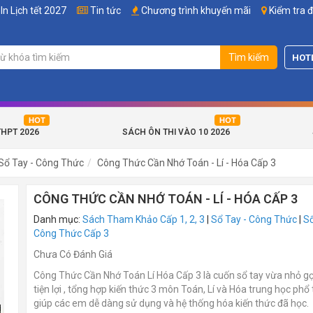
In Lịch tết 2027
Tin tức
Chương trình khuyến mãi
Kiểm tra 
Tìm kiếm
HOT
THPT 2026
SÁCH ÔN THI VÀO 10 2026
Sổ Tay - Công Thức
Công Thức Cần Nhớ Toán - Lí - Hóa Cấp 3
CÔNG THỨC CẦN NHỚ TOÁN - LÍ - HÓA CẤP 3
Danh mục:
Sách Tham Khảo Cấp 1, 2, 3
|
Sổ Tay - Công Thức
|
Sổ
Công Thức Cấp 3
Chưa Có Đánh Giá
Công Thức Cần Nhớ Toán Lí Hóa Cấp 3 là cuốn sổ tay vừa nhỏ g
tiện lợi , tổng hợp kiến thức 3 môn Toán, Lí và Hóa trung học phổ
giúp các em dễ dàng sử dụng và hệ thống hóa kiến thức đã học.