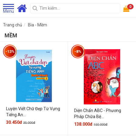
0
Menu
Trang chủ
Bìa - Mềm
MỀM
-13%
-8%
Luyện Viết Chữ Đẹp Từ Vựng
Diện Chẩn ABC - Phương
Tiếng An...
Pháp Chữa Bệ...
30.450đ
35.000đ
138.000đ
150.000đ