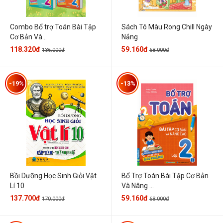
Combo Bổ trợ Toán Bài Tập
Sách Tô Màu Rong Chill Ngày
Cơ Bản Và...
Nắng
118.320đ
59.160đ
136.000đ
68.000đ
-19%
-13%
Bổ Trợ Toán Bài Tập Cơ Bản
Bồi Dưỡng Học Sinh Giỏi Vật
Và Nâng ...
Lí 10
59.160đ
137.700đ
68.000đ
170.000đ