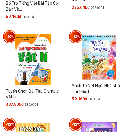
Việt Bài ...
Bổ Trợ Tiếng Việt Bài Tập Cơ
236.640đ
272.000đ
Bản Và...
59.160đ
68.000đ
-19%
-13%
Sách Tô Nét Ngôi Nhà Nhỏ
Tuyển Chọn Bài Tập Olympic
Dưới Đại D...
Vật Lí
59.160đ
68.000đ
307.800đ
380.000đ
-13%
-13%