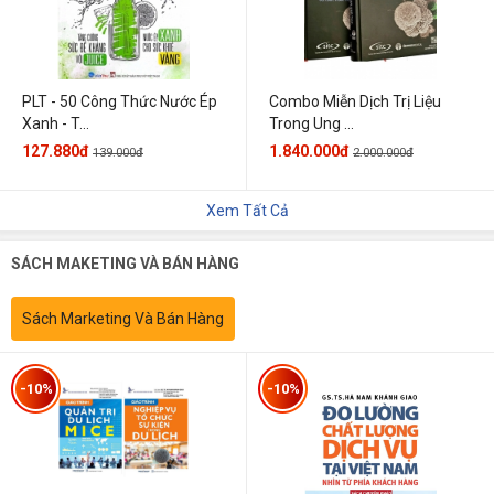
PLT - 50 Công Thức Nước Ép
Combo Miễn Dịch Trị Liệu
Xanh - T...
Trong Ung ...
127.880đ
1.840.000đ
139.000đ
2.000.000đ
Xem Tất Cả
SÁCH MAKETING VÀ BÁN HÀNG
Sách Marketing Và Bán Hàng
-10%
-10%