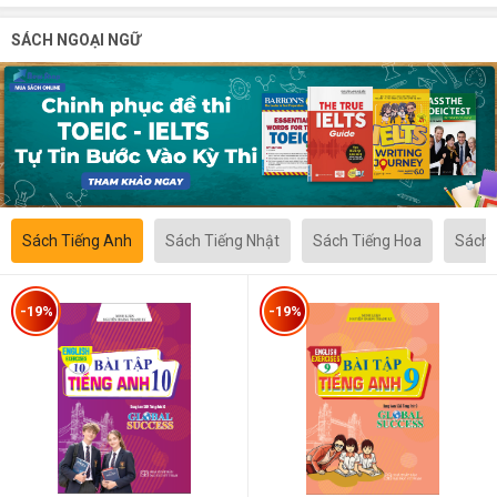
SÁCH NGOẠI NGỮ
Sách Tiếng Anh
Sách Tiếng Nhật
Sách Tiếng Hoa
Sách 
-19%
-19%