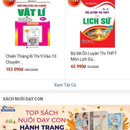
-19%
-19%
Bộ Đề Ôn Luyện Thi THPT
Chiến Thắng Kì Thi 9 Vào 10
Môn Lịch Sử...
Chuyên ...
63.990đ
79.000đ
153.090đ
189.000đ
Xem Tất Cả
SÁCH NUÔI DẠY CON