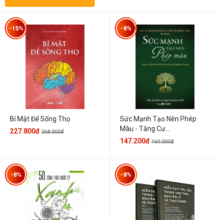
-15%
-8%
Sức Mạnh Tạo Nên Phép
Bí Mật Để Sống Thọ
Màu - Tăng Cư...
227.800đ
268.000đ
147.200đ
160.000đ
-8%
-8%