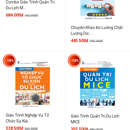
Combo Giáo Trình Quản Trị
Du Lịch M...
684.000đ
760.000đ
Chuyên Khảo Đo Lường Chất
Lượng Dịc...
445.500đ
495.000đ
-10%
-10%
Giáo Trình Nghiệp Vụ Tổ
Giáo Trình Quản Trị Du Lịch
Chức Sự Kiệ...
MICE
328.500đ
365.000đ
355.500đ
395.000đ