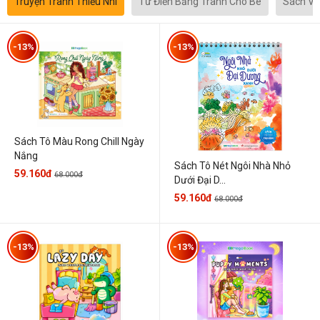
Truyện Tranh Thiếu Nhi
Từ Điển Bằng Tranh Cho Bé
Sách Vă
-13%
-13%
Sách Tô Màu Rong Chill Ngày
Nắng
Sách Tô Nét Ngôi Nhà Nhỏ
59.160đ
68.000đ
Dưới Đại D...
59.160đ
68.000đ
-13%
-13%