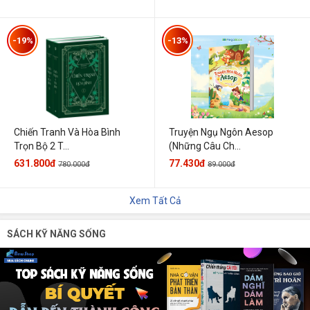
-19%
-13%
Chiến Tranh Và Hòa Bình
Truyện Ngụ Ngôn Aesop
Trọn Bộ 2 T...
(Những Câu Ch...
631.800đ
77.430đ
780.000đ
89.000đ
Xem Tất Cả
SÁCH KỸ NĂNG SỐNG