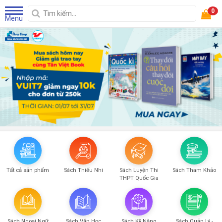
0
Menu
Tất cả sản phẩm
Sách Thiếu Nhi
Sách Luyện Thi
Sách Tham Khảo
THPT Quốc Gia
Sách Ngoại Ngữ
Sách Văn Học
Sách Kỹ Năng
Sách Quản Lý -