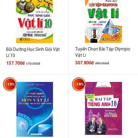
Tuyển Chọn Bài Tập Olympic
Bồi Dưỡng Học Sinh Giỏi Vật
Vật Lí
Lí 10
307.800đ
137.700đ
380.000đ
170.000đ
-19%
-19%