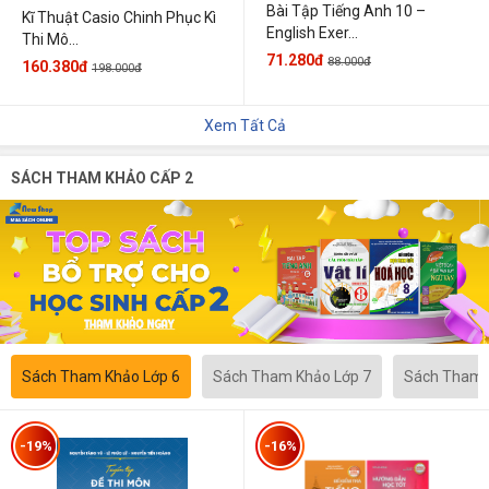
Bài Tập Tiếng Anh 10 –
Kĩ Thuật Casio Chinh Phục Kì
English Exer...
Thi Mô...
71.280đ
88.000đ
160.380đ
198.000đ
Xem Tất Cả
SÁCH THAM KHẢO CẤP 2
Sách Tham Khảo Lớp 6
Sách Tham Khảo Lớp 7
Sách Tham 
-19%
-16%