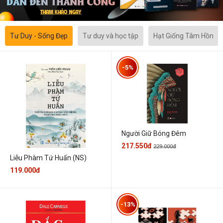
Tư Duy - Sống Đẹp
Tư duy và học tập
Hạt Giống Tâm Hồn
-5%
Người Giữ Bóng Đêm
217.550đ
229.000đ
Liễu Phàm Tứ Huấn (NS)
119.000đ
-13%