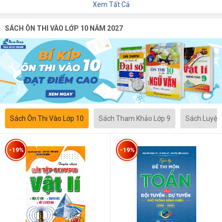
Xem Tất Cả
SÁCH ÔN THI VÀO LỚP 10 NĂM 2027
Sách Ôn Thi Vào Lớp 10
Sách Tham Khảo Lớp 9
Sách Luyện
-19%
-19%