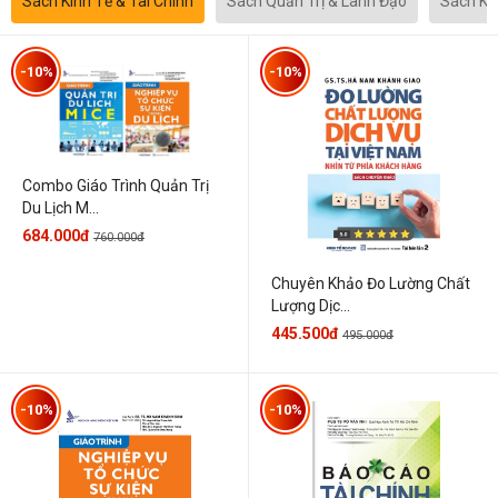
Sách Kinh Tế & Tài Chính
Sách Quản Trị & Lãnh Đạo
Sách Kh
-10%
-10%
Combo Giáo Trình Quản Trị
Du Lịch M...
684.000đ
760.000đ
Chuyên Khảo Đo Lường Chất
Lượng Dịc...
445.500đ
495.000đ
-10%
-10%