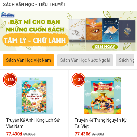
SÁCH VĂN HỌC - TIỂU THUYẾT
Sách Văn Học Việt Nam
Sách Văn Học Nước Ngoài
Sách Ngô
-13%
-13%
Truyện Kể Anh Hùng Lịch Sử
Truyện Kể Trạng Nguyên Kỳ
Việt Nam
Tài Việt ...
77.430đ
77.430đ
89.000đ
89.000đ