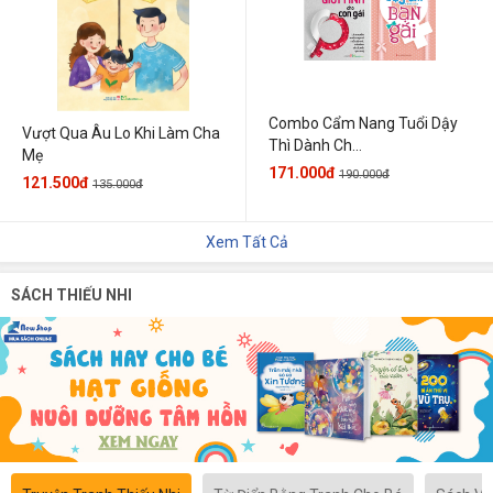
Combo Cẩm Nang Tuổi Dậy
Vượt Qua Âu Lo Khi Làm Cha
Thì Dành Ch...
Mẹ
171.000đ
190.000đ
121.500đ
135.000đ
Xem Tất Cả
SÁCH THIẾU NHI