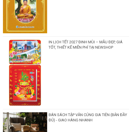
IN LỊCH TẾT 2027 ĐINH MÙI – MẪU ĐẸP, GIÁ
TỐT, THIẾT KẾ MIỄN PHÍ TẠI NEWSHOP
BÁN SÁCH TẬP VĂN CÚNG GIA TIÊN (BẢN ĐẦY
ĐỦ) - GIAO HÀNG NHANH