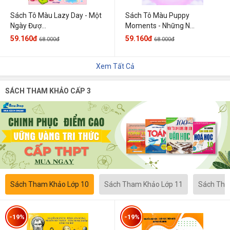
Sách Tô Màu Lazy Day - Một
Sách Tô Màu Puppy
Ngày Đượ...
Moments - Những N...
59.160đ
59.160đ
68.000đ
68.000đ
Xem Tất Cả
SÁCH THAM KHẢO CẤP 3
Sách Tham Khảo Lớp 10
Sách Tham Khảo Lớp 11
Sách Tha
-19%
-19%