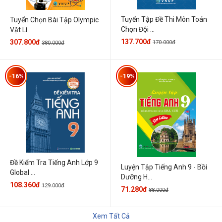
Tuyển Tập Đề Thi Môn Toán
Tuyển Chọn Bài Tập Olympic
Chọn Đội ...
Vật Lí
137.700đ
307.800đ
170.000đ
380.000đ
-16%
-19%
Đề Kiểm Tra Tiếng Anh Lớp 9
Luyện Tập Tiếng Anh 9 - Bồi
Global ...
Dưỡng H...
108.360đ
129.000đ
71.280đ
88.000đ
Xem Tất Cả