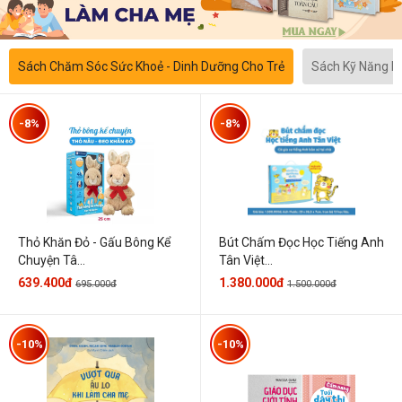
Sách Chăm Sóc Sức Khoẻ - Dinh Dưỡng Cho Trẻ
Sách Kỹ Năng 
-8%
-8%
Thỏ Khăn Đỏ - Gấu Bông Kể
Bút Chấm Đọc Học Tiếng Anh
Chuyện Tâ...
Tân Việt...
639.400đ
1.380.000đ
695.000đ
1.500.000đ
-10%
-10%