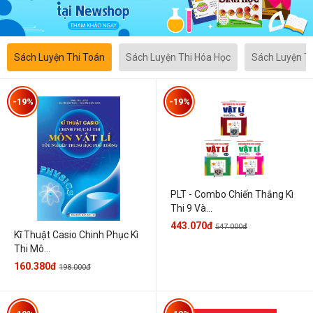
Sách Luyện Thi Toán
Sách Luyện Thi Hóa Học
Sách Luyện T
-19%
-19%
PLT - Combo Chiến Thắng Kì
Thi 9 Và...
443.070đ
547.000đ
Kĩ Thuật Casio Chinh Phục Kì
Thi Mô...
160.380đ
198.000đ