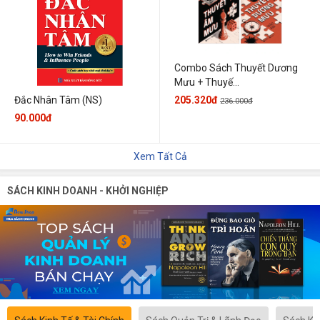
Combo Sách Thuyết Dương
Mưu + Thuyế...
205.320đ
Đắc Nhân Tâm (NS)
236.000đ
90.000đ
Xem Tất Cả
SÁCH KINH DOANH - KHỞI NGHIỆP