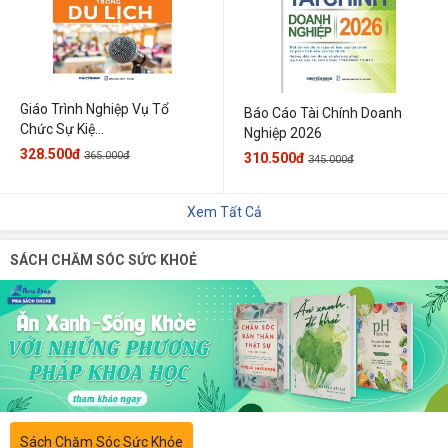
Giáo Trình Nghiệp Vụ Tổ
Báo Cáo Tài Chính Doanh
Chức Sự Kiệ...
Nghiệp 2026
328.500đ
365.000đ
310.500đ
345.000đ
Xem Tất Cả
SÁCH CHĂM SÓC SỨC KHOẺ
Sách Chăm Sóc Sức Khỏe