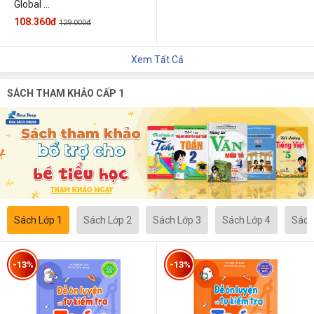
Global ...
108.360đ
129.000đ
Xem Tất Cả
SÁCH THAM KHẢO CẤP 1
Sách Lớp 1
Sách Lớp 2
Sách Lớp 3
Sách Lớp 4
Sách
-13%
-13%