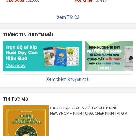
365.000đ
355.500đ
395.000đ
Xem Tất Cả
THÔNG TIN KHUYẾN MÃI
Xem thêm khuyến mãi
TIN TỨC MỚI
SÁCH PHẬT GIÁO & SỔ TAY CHÉP KINH
NEWSHOP – KINH TỤNG, CHÉP KINH TẠI GIA