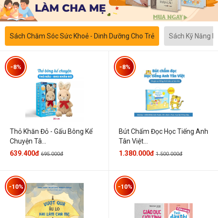
Sách Chăm Sóc Sức Khoẻ - Dinh Dưỡng Cho Trẻ
Sách Kỹ Năng 
-8%
-8%
Thỏ Khăn Đỏ - Gấu Bông Kể
Bút Chấm Đọc Học Tiếng Anh
Chuyện Tâ...
Tân Việt...
639.400đ
1.380.000đ
695.000đ
1.500.000đ
-10%
-10%