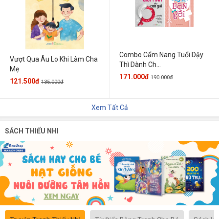
Combo Cẩm Nang Tuổi Dậy
Vượt Qua Âu Lo Khi Làm Cha
Thì Dành Ch...
Mẹ
171.000đ
190.000đ
121.500đ
135.000đ
Xem Tất Cả
SÁCH THIẾU NHI