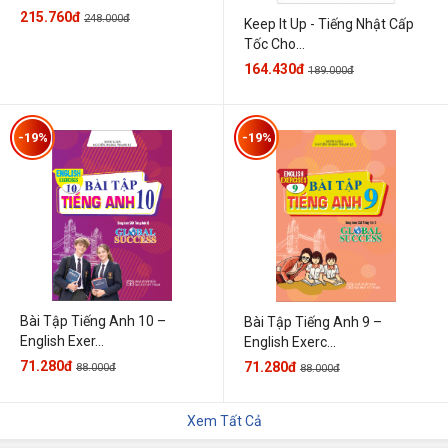
215.760đ
248.000đ
Keep It Up - Tiếng Nhật Cấp
Tốc Cho...
164.430đ
189.000đ
-19%
-19%
Bài Tập Tiếng Anh 10 –
Bài Tập Tiếng Anh 9 –
English Exer...
English Exerc...
71.280đ
71.280đ
88.000đ
88.000đ
Xem Tất Cả