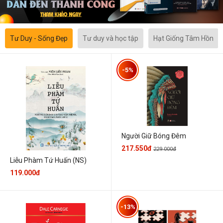
Tư Duy - Sống Đẹp
Tư duy và học tập
Hạt Giống Tâm Hồn
-5%
Người Giữ Bóng Đêm
217.550đ
229.000đ
Liễu Phàm Tứ Huấn (NS)
119.000đ
-13%