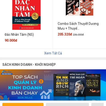
Combo Sách Thuyết Dương
Mưu + Thuyế...
205.320đ
Đắc Nhân Tâm (NS)
236.000đ
90.000đ
Xem Tất Cả
SÁCH KINH DOANH - KHỞI NGHIỆP