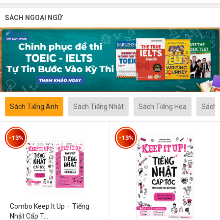
SÁCH NGOẠI NGỮ
Sách Tiếng Anh
Sách Tiếng Nhật
Sách Tiếng Hoa
Sách 
-13%
-13%
Combo Keep It Up – Tiếng
Nhật Cấp T...