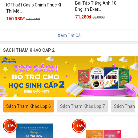
Bài Tập Tiếng Anh 10 –
Kĩ Thuật Casio Chinh Phục Kì
English Exer...
Thi Mô...
71.280đ
88.000đ
160.380đ
198.000đ
Xem Tất Cả
SÁCH THAM KHẢO CẤP 2
Sách Tham Khảo Lớp 6
Sách Tham Khảo Lớp 7
Sách Tham 
-19%
-16%