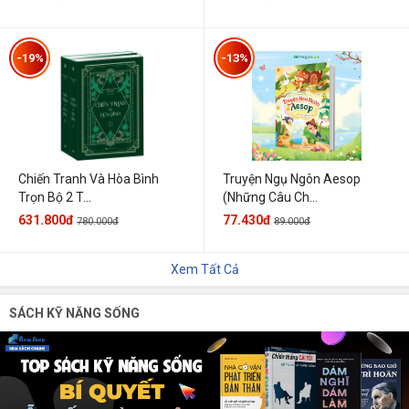
-19%
-13%
Chiến Tranh Và Hòa Bình
Truyện Ngụ Ngôn Aesop
Trọn Bộ 2 T...
(Những Câu Ch...
631.800đ
77.430đ
780.000đ
89.000đ
Xem Tất Cả
SÁCH KỸ NĂNG SỐNG