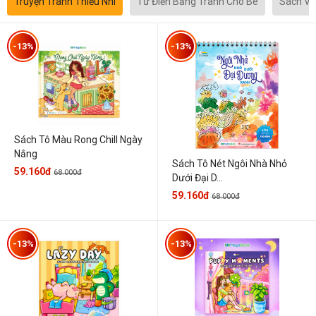
Truyện Tranh Thiếu Nhi
Từ Điển Bằng Tranh Cho Bé
Sách Vă
-13%
-13%
Sách Tô Màu Rong Chill Ngày
Nắng
Sách Tô Nét Ngôi Nhà Nhỏ
59.160đ
68.000đ
Dưới Đại D...
59.160đ
68.000đ
-13%
-13%