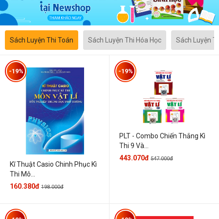
Sách Luyện Thi Toán
Sách Luyện Thi Hóa Học
Sách Luyện T
-19%
-19%
PLT - Combo Chiến Thắng Kì
Thi 9 Và...
443.070đ
547.000đ
Kĩ Thuật Casio Chinh Phục Kì
Thi Mô...
160.380đ
198.000đ