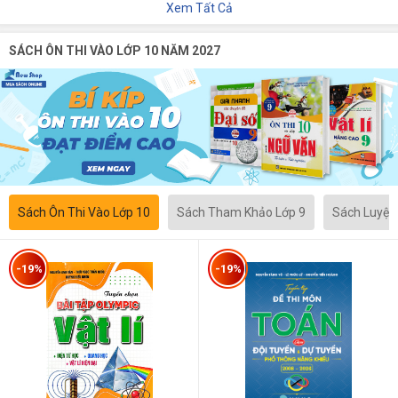
Xem Tất Cả
SÁCH ÔN THI VÀO LỚP 10 NĂM 2027
Sách Ôn Thi Vào Lớp 10
Sách Tham Khảo Lớp 9
Sách Luyện
-19%
-19%