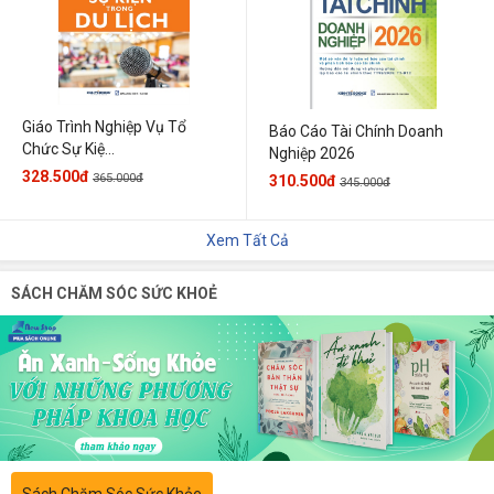
Giáo Trình Nghiệp Vụ Tổ
Báo Cáo Tài Chính Doanh
Chức Sự Kiệ...
Nghiệp 2026
328.500đ
365.000đ
310.500đ
345.000đ
Xem Tất Cả
SÁCH CHĂM SÓC SỨC KHOẺ
Sách Chăm Sóc Sức Khỏe