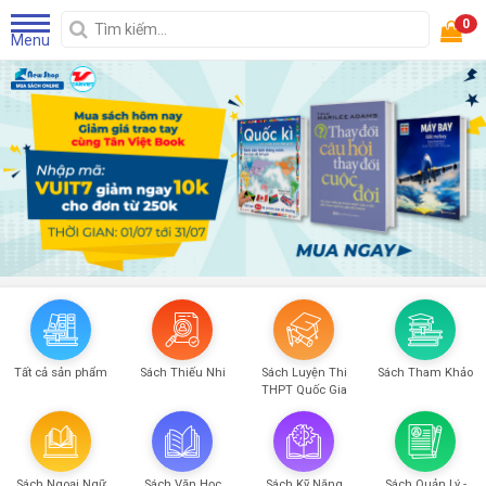
0
Menu
Tất cả sản phẩm
Sách Thiếu Nhi
Sách Luyện Thi
Sách Tham Khảo
THPT Quốc Gia
Sách Ngoại Ngữ
Sách Văn Học
Sách Kỹ Năng
Sách Quản Lý -