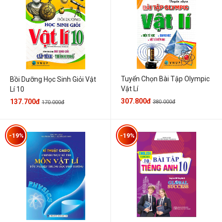
Tuyển Chọn Bài Tập Olympic
Bồi Dưỡng Học Sinh Giỏi Vật
Vật Lí
Lí 10
307.800đ
137.700đ
380.000đ
170.000đ
-19%
-19%