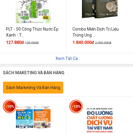
PLT - 50 Công Thức Nước Ép
Combo Miễn Dịch Trị Liệu
Xanh - T...
Trong Ung ...
127.880đ
1.840.000đ
139.000đ
2.000.000đ
Xem Tất Cả
SÁCH MAKETING VÀ BÁN HÀNG
Sách Marketing Và Bán Hàng
-10%
-10%