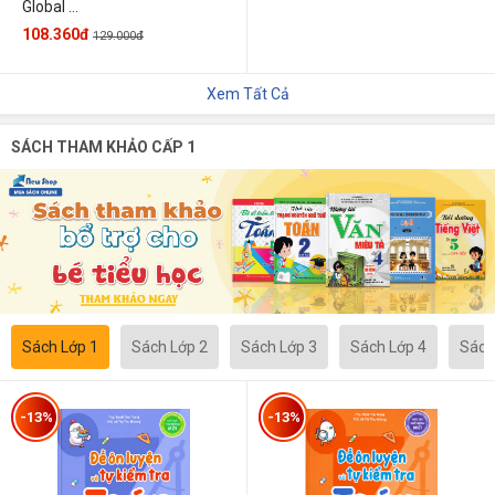
Global ...
108.360đ
129.000đ
Xem Tất Cả
SÁCH THAM KHẢO CẤP 1
Sách Lớp 1
Sách Lớp 2
Sách Lớp 3
Sách Lớp 4
Sách
-13%
-13%