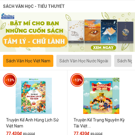
SÁCH VĂN HỌC - TIỂU THUYẾT
Sách Văn Học Việt Nam
Sách Văn Học Nước Ngoài
Sách Ngô
-13%
-13%
Truyện Kể Anh Hùng Lịch Sử
Truyện Kể Trạng Nguyên Kỳ
Việt Nam
Tài Việt ...
77.430đ
77.430đ
89.000đ
89.000đ