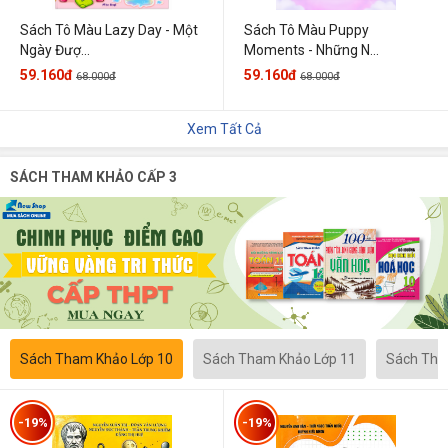
Sách Tô Màu Lazy Day - Một
Sách Tô Màu Puppy
Ngày Đượ...
Moments - Những N...
59.160đ
59.160đ
68.000đ
68.000đ
Xem Tất Cả
SÁCH THAM KHẢO CẤP 3
Sách Tham Khảo Lớp 10
Sách Tham Khảo Lớp 11
Sách Tha
-19%
-19%