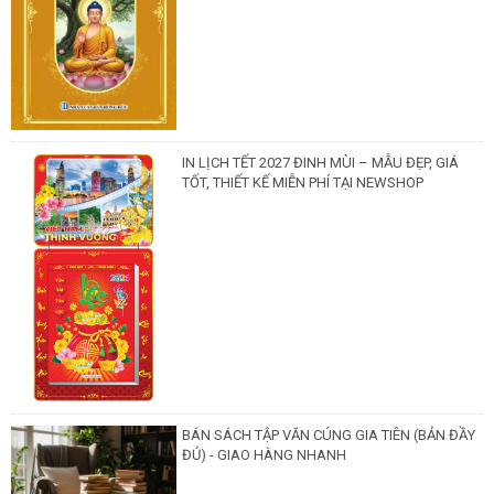
IN LỊCH TẾT 2027 ĐINH MÙI – MẪU ĐẸP, GIÁ
TỐT, THIẾT KẾ MIỄN PHÍ TẠI NEWSHOP
BÁN SÁCH TẬP VĂN CÚNG GIA TIÊN (BẢN ĐẦY
ĐỦ) - GIAO HÀNG NHANH