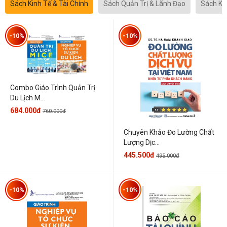
Sách Kinh Tế & Tài Chính
Sách Quản Trị & Lãnh Đạo
Sách Kh
-10%
-10%
Combo Giáo Trình Quản Trị
Du Lịch M...
684.000đ
760.000đ
Chuyên Khảo Đo Lường Chất
Lượng Dịc...
445.500đ
495.000đ
-10%
-10%