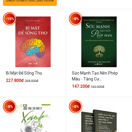
-15%
-8%
Sức Mạnh Tạo Nên Phép
Bí Mật Để Sống Thọ
Màu - Tăng Cư...
227.800đ
268.000đ
147.200đ
160.000đ
-8%
-8%