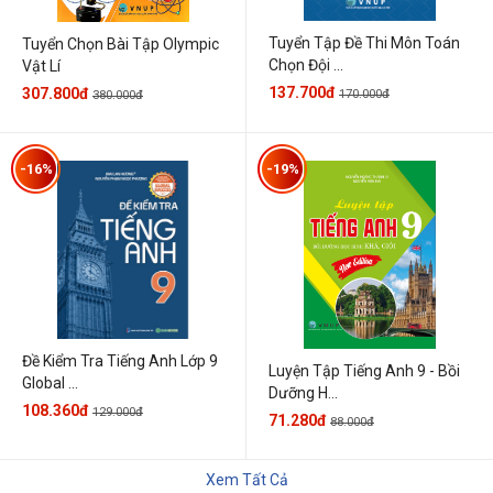
Tuyển Tập Đề Thi Môn Toán
Tuyển Chọn Bài Tập Olympic
Chọn Đội ...
Vật Lí
137.700đ
307.800đ
170.000đ
380.000đ
-16%
-19%
Đề Kiểm Tra Tiếng Anh Lớp 9
Luyện Tập Tiếng Anh 9 - Bồi
Global ...
Dưỡng H...
108.360đ
129.000đ
71.280đ
88.000đ
Xem Tất Cả