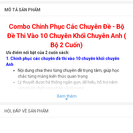
MÔ TẢ SẢN PHẨM
Combo Chinh Phục Các Chuyên Đề - Bộ
Đề Thi Vào 10 Chuyên Khối Chuyên Anh (
Bộ 2 Cuốn)
Ưu điểm nổi bật của 2 cuốn sách:
1. Chinh phục các chuyên đề thi vào 10 chuyên khối chuyên
Anh
Nội dung chia theo từng chuyên đề trọng tâm, giúp học
chắc từng mảng kiến thức quan trọng
Lý thuyết được hệ thống ngắn gọn, dễ hiểu, hỗ trợ nắm
vững bản chất ngữ pháp và từ vựng
Bài tập thiết kế từ cơ bản đến nâng cao, bám sát định dạng
Xem thêm
đề thi thực tế
Lời giải chi tiết, giải thích rõ cách tư duy và phương pháp
HỎI, ĐÁP VỀ SẢN PHẨM
làm bài
Giúp học sinh phát hiện và khắc phục lỗi sai, nâng cao độ
chính xác
Xây dựng nền tảng vững chắc để xử lý các dạng bài khó