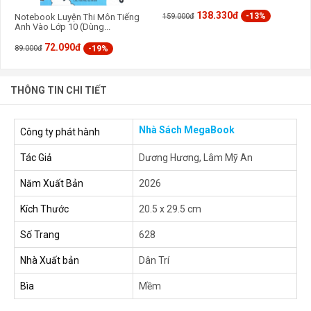
138.330đ
-13%
159.000đ
Notebook Luyện Thi Môn Tiếng
Anh Vào Lớp 10 (Dùng...
72.090đ
-19%
89.000đ
THÔNG TIN CHI TIẾT
Nhà Sách MegaBook
Công ty phát hành
Tác Giả
Dương Hương, Lâm Mỹ An
Năm Xuất Bản
2026
Kích Thước
20.5 x 29.5 cm
Số Trang
628
Nhà Xuất bản
Dân Trí
Bìa
Mềm