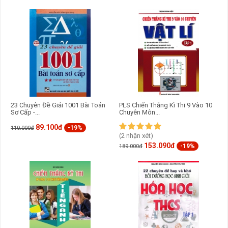
23 Chuyên Đề Giải 1001 Bài Toán
PLS Chiến Thắng Kì Thi 9 Vào 10
Sơ Cấp -...
Chuyên Môn...
89.100đ
-19%
110.000đ
(2 nhận xét)
153.090đ
-19%
189.000đ