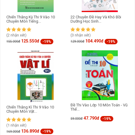
Chiến Thắng Kỳ Thi 9 Vào 10
22 Chuyên Đề Hay Và Khó Bồi
Chuyên Môn Tiếng...
Dưỡng Học Sinh...
(2 nhận xét)
(3 nhận xét)
125.550đ
104.490đ
-19%
-19%
155.000đ
129.000đ
Đề Thi Vào Lớp 10 Môn Toán - Vũ
Chiến Thắng Kì Thi 9 Vào 10
Thế...
Chuyên Môn Vật...
47.790đ
-19%
59.000đ
(1 nhận xét)
136.890đ
-19%
169.000đ