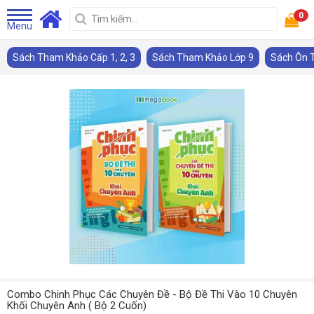
0
Menu
Sách Tham Khảo Cấp 1, 2, 3
Sách Tham Khảo Lớp 9
Sách Ôn T
Combo Chinh Phục Các Chuyên Đề - Bộ Đề Thi Vào 10 Chuyên
Khối Chuyên Anh ( Bộ 2 Cuốn)