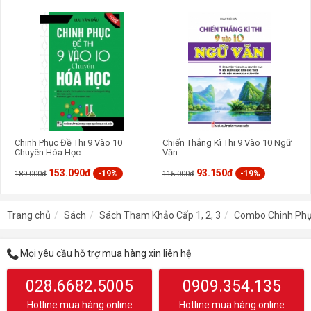
Chinh Phục Đề Thi 9 Vào 10
Chiến Thắng Kì Thi 9 Vào 10 Ngữ
Chuyên Hóa Học
Văn
153.090đ
93.150đ
-19%
-19%
189.000đ
115.000đ
Trang chủ
Sách
Sách Tham Khảo Cấp 1, 2, 3
Combo Chinh Phục
Mọi yêu cầu hỗ trợ mua hàng xin liên hệ
028.6682.5005
0909.354.135
Hotline mua hàng online
Hotline mua hàng online