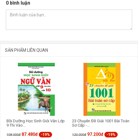
0 bình luận
Phù hợp cho quá trình tự học, dễ theo dõi và ôn tập tại nhà
2. Chinh phục bộ đề thi vào 10 chuyên khối chuyên Anh
Gồm 15 đề luyện bám sát cấu trúc đề thi chuyên Anh, giúp làm
quen format và mức độ đề
Bao quát đầy đủ các kỹ năng: từ vựng, ngữ pháp, đọc hiểu
và viết
Lời giải chi tiết cho từng câu hỏi, giúp hiểu rõ lý do chọn đáp
án
SẢN PHẨM LIÊN QUAN
Phân tích phương án nhiễu, hỗ trợ tránh các lỗi sai thường
gặp
Giúp rèn luyện tốc độ và phản xạ làm bài trong điều kiện
GỬI BÌNH LUẬN
giống thi thật
Tăng khả năng tổng hợp kiến thức và vận dụng linh hoạt
khi làm bài
Phù hợp cho giai đoạn luyện đề tăng tốc trước kỳ thi
Bồi Dưỡng Học Sinh Giỏi Văn Lớp
23 Chuyên Đề Giải 1001 Bài Toán
9 Thi Vào...
Sơ Cấp -...
87.480đ
97.200đ
-19%
-19%
108.000đ
120.000đ