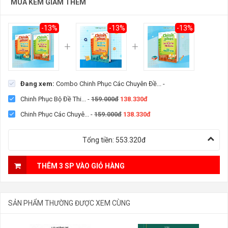
MUA KÈM GIẢM THÊM
-13%
-13%
-13%
Đang xem:
Combo Chinh Phục Các Chuyên Đề...
-
Chinh Phục Bộ Đề Thi...
-
159.000đ
138.330đ
Chinh Phục Các Chuyê...
-
159.000đ
138.330đ
Tổng tiền:
553.320đ
THÊM 3 SP VÀO GIỎ HÀNG
SẢN PHẨM THƯỜNG ĐƯỢC XEM CÙNG