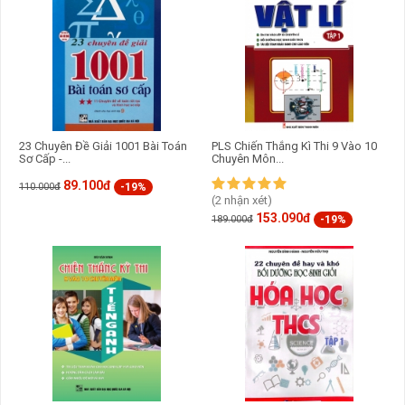
23 Chuyên Đề Giải 1001 Bài Toán
PLS Chiến Thắng Kì Thi 9 Vào 10
Sơ Cấp -...
Chuyên Môn...
89.100đ
-19%
110.000đ
(2 nhận xét)
153.090đ
-19%
189.000đ