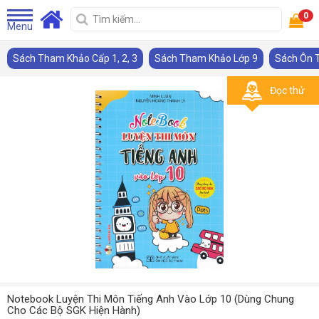
0
Menu
Sách Tham Khảo Cấp 1, 2, 3
Sách Tham Khảo Lớp 9
Sách Ôn T
Đọc thử
Notebook Luyện Thi Môn Tiếng Anh Vào Lớp 10 (Dùng Chung
Cho Các Bộ SGK Hiện Hành)