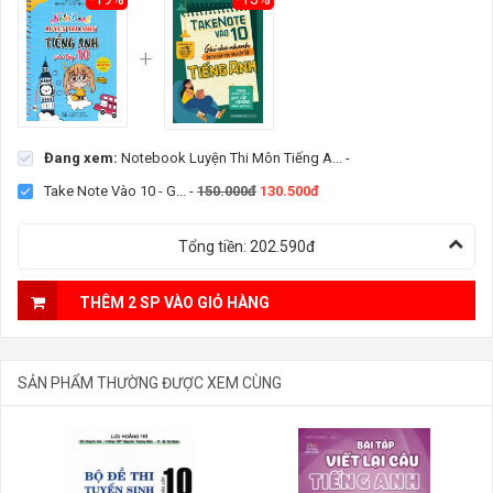
Đang xem:
Notebook Luyện Thi Môn Tiếng A...
-
Take Note Vào 10 - G...
-
150.000đ
130.500đ
Tổng tiền:
202.590đ
THÊM 2 SP VÀO GIỎ HÀNG
SẢN PHẨM THƯỜNG ĐƯỢC XEM CÙNG