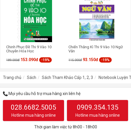
từng chủ đề, từ phát âm, từ vựng, … cho đến các cấu trúc biến đổi
câu, sách sẽ là tài liệu hữu ích cho các em ôn luyện và nắm vững
bí kíp để đạt điểm số cao nhất ở từng dạng của bài thi môn Tiếng
Anh vào lớp 10.
Chinh Phục Đề Thi 9 Vào 10
Chiến Thắng Kì Thi 9 Vào 10 Ngữ
Chuyên Hóa Học
Văn
153.090đ
93.150đ
-19%
-19%
189.000đ
115.000đ
Trang chủ
Sách
Sách Tham Khảo Cấp 1, 2, 3
Notebook Luyện T
Mọi yêu cầu hỗ trợ mua hàng xin liên hệ
028.6682.5005
0909.354.135
Hotline mua hàng online
Hotline mua hàng online
Thời gian làm việc từ 8h00 - 18h00