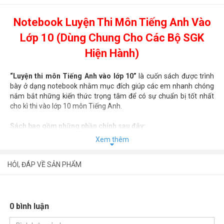
Notebook Luyện Thi Môn Tiếng Anh Vào
Lớp 10 (Dùng Chung Cho Các Bộ SGK
Hiện Hành)
“Luyện thi môn Tiếng Anh vào lớp 10”
là cuốn sách được trình
bày ở dạng notebook nhằm mục đích giúp các em nhanh chóng
nắm bắt những kiến thức trọng tâm để có sự chuẩn bị tốt nhất
cho kì thi vào lớp 10 môn Tiếng Anh.
Sách bao gồm những phần chính sau đây:
Xem thêm
Phần 1: Phát âm (Pronunciation)
HỎI, ĐÁP VỀ SẢN PHẨM
Phần 2: Từ vựng (Vocabulary)
Phần 3: Ngữ pháp (Grammar)
0 bình luận
Phần 4: Mẫu câu giao tiếp (Communication sentences)