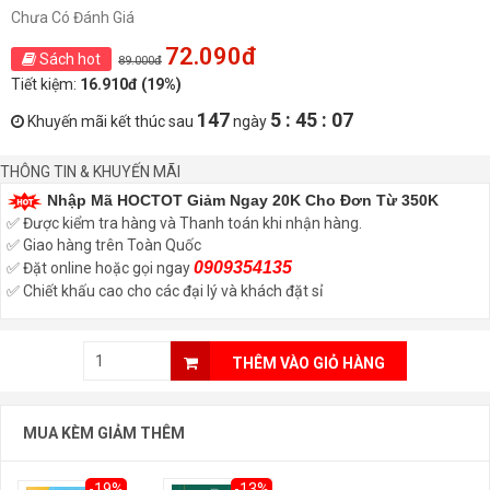
Chưa Có Đánh Giá
72.090đ
Sách hot
89.000đ
Tiết kiệm:
16.910đ (19%)
147
5 : 45 : 06
Khuyến mãi kết thúc sau
ngày
THÔNG TIN & KHUYẾN MÃI
Nhập Mã HOCTOT Giảm Ngay 20K Cho Đơn Từ 350K
✅ Được kiểm tra hàng và Thanh toán khi nhận hàng.
✅ Giao hàng trên Toàn Quốc
0909354135
✅ Đặt online hoặc gọi ngay
✅ Chiết khấu cao cho các đại lý và khách đặt sỉ
THÊM VÀO GIỎ HÀNG
MUA KÈM GIẢM THÊM
-19%
-13%