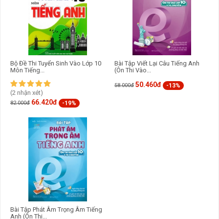
Bộ Đề Thi Tuyển Sinh Vào Lớp 10
Bài Tập Viết Lại Câu Tiếng Anh
Môn Tiếng...
(Ôn Thi Vào...
50.460đ
-13%
58.000đ
(2 nhận xét)
66.420đ
-19%
82.000đ
Bài Tập Phát Âm Trọng Âm Tiếng
Anh (Ôn Thi...