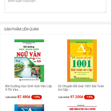
Phần 5: Đọc hiểu (Reading Comprehension)
Phần 6: Các cấu trúc biến đổi câu (Sentence transformation
structures)
SẢN PHẨM LIÊN QUAN
GỬI BÌNH LUẬN
Bồi Dưỡng Học Sinh Giỏi Văn Lớp
23 Chuyên Đề Giải 1001 Bài Toán
9 Thi Vào...
Sơ Cấp -...
87.480đ
97.200đ
-19%
-19%
108.000đ
120.000đ