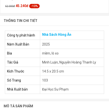
45.240đ
-13%
52.000đ
THÔNG TIN CHI TIẾT
Nhà Sách Hồng Ân
Công ty phát hành
Năm Xuất Bản
2025
Bìa
mềm, lò xo
Tác Giả
Minh Luận
,
Nguyễn Hoàng Thanh Ly
Kích Thước
14.5 x 20.5 cm
Số Trang
103
Nhà Xuất bản
Đại Học Sư Phạm
MÔ TẢ SẢN PHẨM