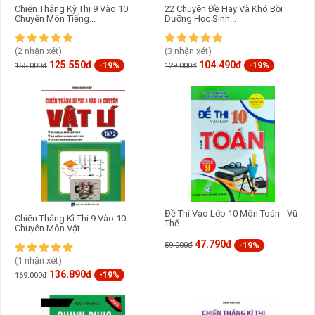
Chiến Thắng Kỳ Thi 9 Vào 10
22 Chuyên Đề Hay Và Khó Bồi
Chuyên Môn Tiếng...
Dưỡng Học Sinh...
(2 nhận xét)
(3 nhận xét)
125.550đ
104.490đ
-19%
-19%
155.000đ
129.000đ
Đề Thi Vào Lớp 10 Môn Toán - Vũ
Chiến Thắng Kì Thi 9 Vào 10
Thế...
Chuyên Môn Vật...
47.790đ
-19%
59.000đ
(1 nhận xét)
136.890đ
-19%
169.000đ
Hi vọng, với nội dung nêu trên cùng sự cẩn trọng và tỉ mỉ trong