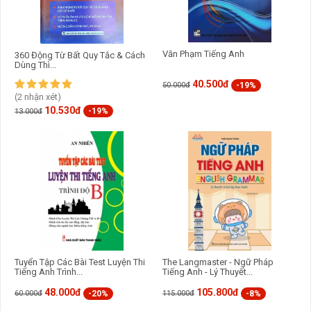
Văn Phạm Tiếng Anh
360 Động Từ Bất Quy Tắc & Cách
Dùng Thì...
40.500đ
-19%
50.000đ
(2 nhận xét)
10.530đ
-19%
13.000đ
Tuyển Tập Các Bài Test Luyện Thi
The Langmaster - Ngữ Pháp
Tiếng Anh Trình...
Tiếng Anh - Lý Thuyết...
48.000đ
105.800đ
-20%
-8%
60.000đ
115.000đ