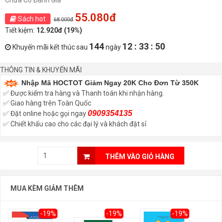
Chưa Có Đánh Giá
55.080đ
Sách hot
68.000đ
Tiết kiệm:
12.920đ (19%)
144
12 : 33 : 49
Khuyến mãi kết thúc sau
ngày
THÔNG TIN & KHUYẾN MÃI
Nhập Mã HOCTOT Giảm Ngay 20K Cho Đơn Từ 350K
✅ Được kiểm tra hàng và Thanh toán khi nhận hàng.
✅ Giao hàng trên Toàn Quốc
0909354135
✅ Đặt online hoặc gọi ngay
✅ Chiết khấu cao cho các đại lý và khách đặt sỉ
THÊM VÀO GIỎ HÀNG
MUA KÈM GIẢM THÊM
-19%
-19%
-19%