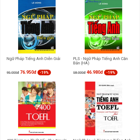
GỬI BÌNH LUẬN
Ngữ Pháp Tiếng Anh Diễn Giải
PLS - Ngữ Pháp Tiếng Anh Căn
Bản (HA)
76.950đ
46.980đ
-19%
-19%
95.000đ
58.000đ