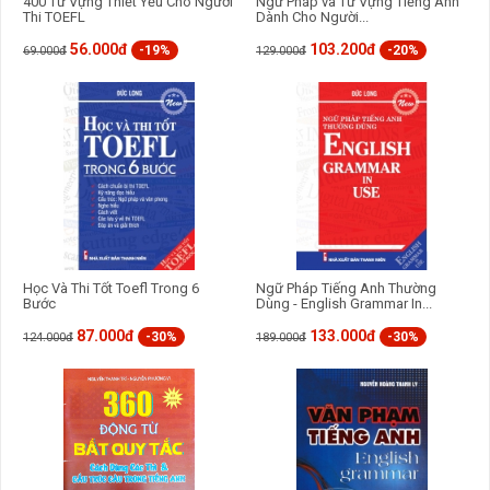
400 Từ Vựng Thiết Yếu Cho Người
Ngữ Pháp và Từ Vựng Tiếng Anh
Thi TOEFL
Dành Cho Người...
56.000đ
103.200đ
-19%
-20%
69.000đ
129.000đ
Học Và Thi Tốt Toefl Trong 6
Ngữ Pháp Tiếng Anh Thường
Bước
Dùng - English Grammar In...
87.000đ
133.000đ
-30%
-30%
124.000đ
189.000đ