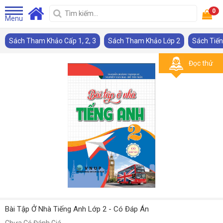
0
Menu
Sách Tham Khảo Cấp 1, 2, 3
Sách Tham Khảo Lớp 2
Sách Tiế
Đọc thử
Bài Tập Ở Nhà Tiếng Anh Lớp 2 - Có Đáp Án