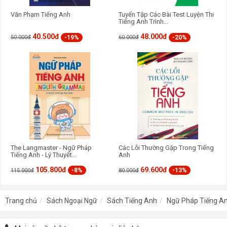
Văn Phạm Tiếng Anh
Tuyển Tập Các Bài Test Luyện Thi
Tiếng Anh Trình...
40.500đ
48.000đ
-19%
-20%
50.000đ
60.000đ
The Langmaster - Ngữ Pháp
Các Lỗi Thường Gặp Trong Tiếng
Tiếng Anh - Lý Thuyết...
Anh
105.800đ
69.600đ
-8%
-13%
115.000đ
80.000đ
Trang chủ
Sách Ngoại Ngữ
Sách Tiếng Anh
Ngữ Pháp Tiếng An