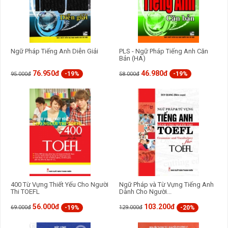
Ngữ Pháp Tiếng Anh Diễn Giải
PLS - Ngữ Pháp Tiếng Anh Căn
Bản (HA)
76.950đ
46.980đ
-19%
-19%
95.000đ
58.000đ
400 Từ Vựng Thiết Yếu Cho Người
Ngữ Pháp và Từ Vựng Tiếng Anh
Thi TOEFL
Dành Cho Người...
56.000đ
103.200đ
-19%
-20%
69.000đ
129.000đ