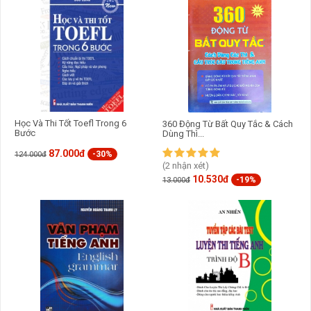
Học Và Thi Tốt Toefl Trong 6
360 Động Từ Bất Quy Tắc & Cách
Bước
Dùng Thì...
87.000đ
-30%
124.000đ
(2 nhận xét)
10.530đ
-19%
13.000đ