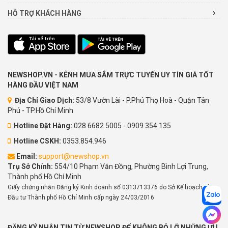
HỖ TRỢ KHÁCH HÀNG
NEWSHOP.VN - KÊNH MUA SẮM TRỰC TUYẾN UY TÍN GIÁ TỐT
HÀNG ĐẦU VIỆT NAM
Địa Chỉ Giao Dịch:
53/8 Vườn Lài - P.Phú Thọ Hoà - Quận Tân
Phú - TP.Hồ Chí Minh
Hotline Đặt Hàng:
028 6682 5005 - 0909 354 135
Hotline CSKH:
0353.854.946
Email:
support@newshop.vn
Trụ Sở Chính:
554/10 Phạm Văn Đồng, Phường Bình Lợi Trung,
Thành phố Hồ Chí Minh
Giấy chứng nhận Đăng ký Kinh doanh số 0313713376 do Sở Kế hoạch và
Đầu tư Thành phố Hồ Chí Minh cấp ngày 24/03/2016
ĐĂNG KÝ NHẬN TIN TỪ NEWSHOP ĐỂ KHÔNG BỎ LỠ NHỮNG ƯU