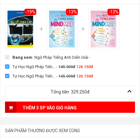
-19%
-13%
-13%
Đang xem:
Ngữ Pháp Tiếng Anh Diễn Giải
-
Tự Học Ngữ Pháp Tiến...
-
145.000đ
126.150đ
Tự Học Ngữ Pháp Tiến...
-
145.000đ
126.150đ
Tổng tiền:
329.250đ
THÊM 3 SP VÀO GIỎ HÀNG
SẢN PHẨM THƯỜNG ĐƯỢC XEM CÙNG