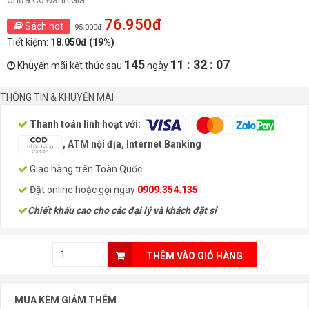
Chưa Có Đánh Giá
76.950đ
Sách hot
95.000đ
Tiết kiệm:
18.050đ (19%)
145
11 : 32 : 06
Khuyến mãi kết thúc sau
ngày
THÔNG TIN & KHUYẾN MÃI
Thanh toán linh hoạt với:
, ATM nội địa, Internet Banking
Giao hàng trên Toàn Quốc
Đặt online hoặc gọi ngay
0909.354.135
Chiết khấu cao cho các đại lý và khách đặt sỉ
THÊM VÀO GIỎ HÀNG
MUA KÈM GIẢM THÊM