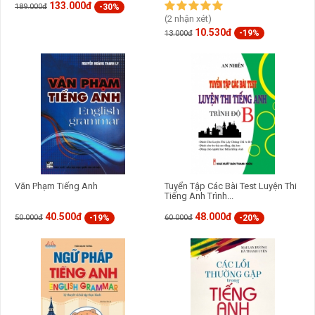
133.000đ
-30%
189.000đ
(2 nhận xét)
10.530đ
-19%
13.000đ
Văn Phạm Tiếng Anh
Tuyển Tập Các Bài Test Luyện Thi
Tiếng Anh Trình...
40.500đ
48.000đ
-19%
-20%
50.000đ
60.000đ