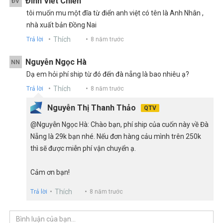
Đinh Viết Chiến
ĐV
tôi muốn mu một đĩa từ điển anh việt có tên là Anh Nhân ,
nhà xuất bản Đồng Nai
Thích
Trả lời
8 năm trước
Nguyễn Ngọc Hà
NN
Dạ em hỏi phí ship từ đó đến đà nẵng là bao nhiêu ạ?
Thích
Trả lời
8 năm trước
Nguyễn Thị Thanh Thảo
QTV
@Nguyễn Ngọc Hà: Chào bạn, phí ship của cuốn này về Đà
Nẵng là 29k bạn nhé. Nếu đơn hàng cảu mình trên 250k
thì sẽ được miễn phí vận chuyển ạ.
Cảm ơn bạn!
Thích
Trả lời
8 năm trước