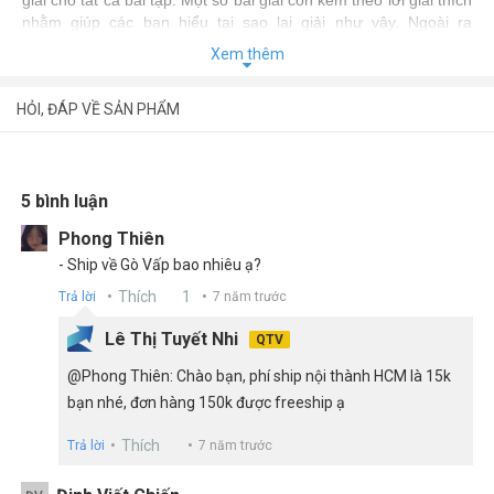
nhằm giúp các bạn hiểu tại sao lại giải như vậy. Ngoài ra
cuốn
Ngữ Pháp Tiếng Anh Diễn Giải
còn có phần tra cứu theo
Xem thêm
thư mục nhằm giúp các bạn có thể tra cứu nhanh chóng một
vấn đề nào đó bạn quan tâm.
HỎI, ĐÁP VỀ SẢN PHẨM
Với ước mong góp phần vào việc học tập tiếng anh trong nước,
hy vọng cuốn sách là người bạn hữu ích và đắc lực của các
bạn.
5 bình luận
Phong Thiên
- Ship về Gò Vấp bao nhiêu ạ?
Thích
1
Trả lời
7 năm trước
Lê Thị Tuyết Nhi
QTV
@Phong Thiên: Chào bạn, phí ship nội thành HCM là 15k
bạn nhé, đơn hàng 150k được freeship ạ
Thích
Trả lời
7 năm trước