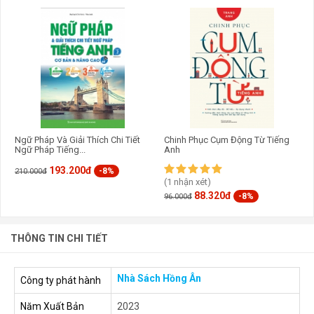
Ngữ Pháp Và Giải Thích Chi Tiết
Chinh Phục Cụm Động Từ Tiếng
Ngữ Pháp Tiếng...
Anh
193.200đ
-8%
210.000đ
(1 nhận xét)
88.320đ
-8%
96.000đ
THÔNG TIN CHI TIẾT
Nhà Sách Hồng Ân
Công ty phát hành
Năm Xuất Bản
2023