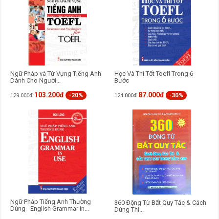
Ngữ Pháp và Từ Vựng Tiếng Anh
Học Và Thi Tốt Toefl Trong 6
Dành Cho Người...
Bước
103.200đ
87.000đ
-20%
-30%
129.000đ
124.000đ
Ngữ Pháp Tiếng Anh Thường
360 Động Từ Bất Quy Tắc & Cách
Dùng - English Grammar In...
Dùng Thì...