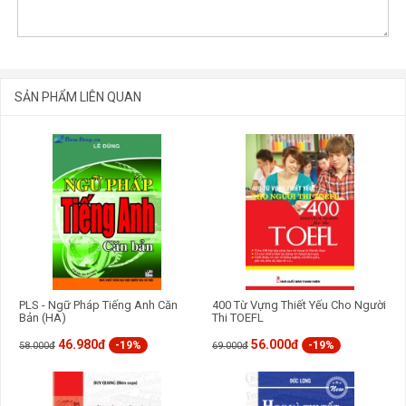
SẢN PHẨM LIÊN QUAN
GỬI BÌNH LUẬN
PLS - Ngữ Pháp Tiếng Anh Căn
400 Từ Vựng Thiết Yếu Cho Người
Bản (HA)
Thi TOEFL
46.980đ
56.000đ
-19%
-19%
58.000đ
69.000đ