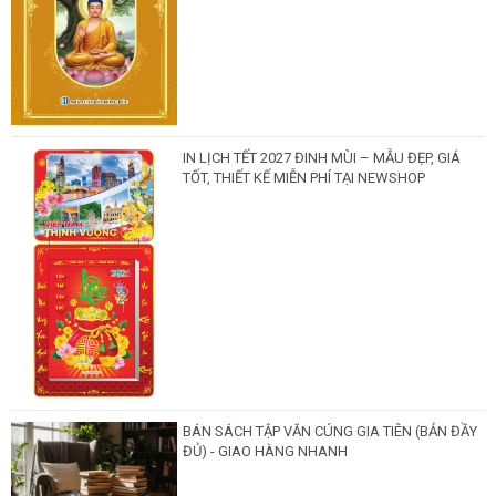
IN LỊCH TẾT 2027 ĐINH MÙI – MẪU ĐẸP, GIÁ
TỐT, THIẾT KẾ MIỄN PHÍ TẠI NEWSHOP
BÁN SÁCH TẬP VĂN CÚNG GIA TIÊN (BẢN ĐẦY
ĐỦ) - GIAO HÀNG NHANH