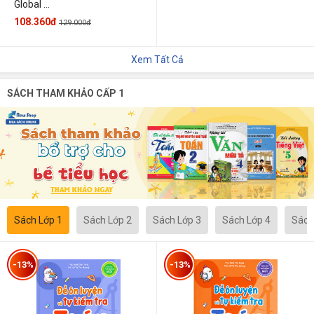
Global ...
108.360đ
129.000đ
Xem Tất Cả
SÁCH THAM KHẢO CẤP 1
Sách Lớp 1
Sách Lớp 2
Sách Lớp 3
Sách Lớp 4
Sách
-13%
-13%