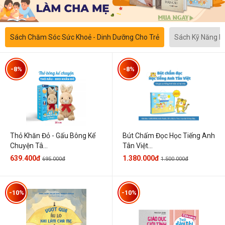
Sách Chăm Sóc Sức Khoẻ - Dinh Dưỡng Cho Trẻ
Sách Kỹ Năng 
-8%
-8%
Thỏ Khăn Đỏ - Gấu Bông Kể
Bút Chấm Đọc Học Tiếng Anh
Chuyện Tâ...
Tân Việt...
639.400đ
1.380.000đ
695.000đ
1.500.000đ
-10%
-10%