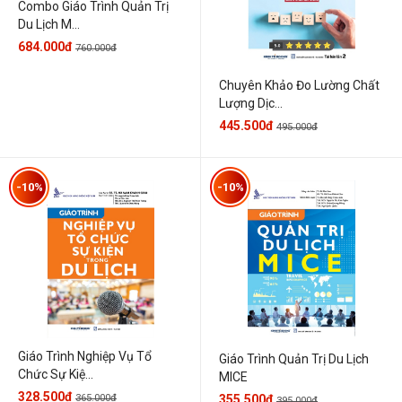
Combo Giáo Trình Quản Trị
Du Lịch M...
684.000đ
760.000đ
Chuyên Khảo Đo Lường Chất
Lượng Dịc...
445.500đ
495.000đ
-10%
-10%
Giáo Trình Nghiệp Vụ Tổ
Giáo Trình Quản Trị Du Lịch
Chức Sự Kiệ...
MICE
328.500đ
365.000đ
355.500đ
395.000đ