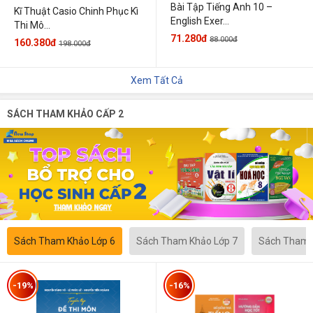
Bài Tập Tiếng Anh 10 –
Kĩ Thuật Casio Chinh Phục Kì
English Exer...
Thi Mô...
71.280đ
88.000đ
160.380đ
198.000đ
Xem Tất Cả
SÁCH THAM KHẢO CẤP 2
Sách Tham Khảo Lớp 6
Sách Tham Khảo Lớp 7
Sách Tham 
-19%
-16%