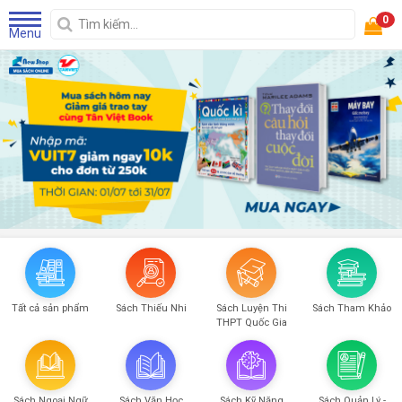
0
Menu
Tất cả sản phẩm
Sách Thiếu Nhi
Sách Luyện Thi
Sách Tham Khảo
THPT Quốc Gia
Sách Ngoại Ngữ
Sách Văn Học
Sách Kỹ Năng
Sách Quản Lý -