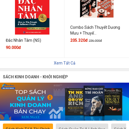
Combo Sách Thuyết Dương
Mưu + Thuyế...
205.320đ
Đắc Nhân Tâm (NS)
236.000đ
90.000đ
Xem Tất Cả
SÁCH KINH DOANH - KHỞI NGHIỆP