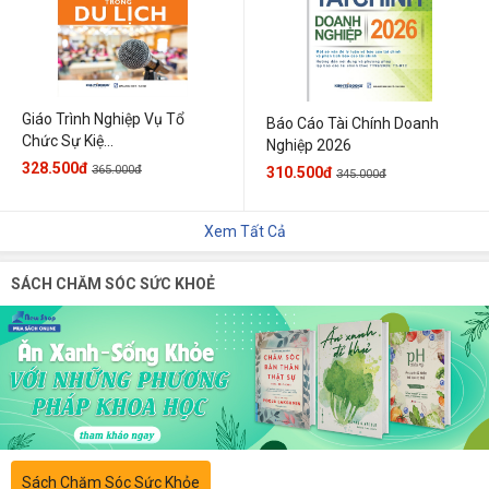
Giáo Trình Nghiệp Vụ Tổ
Báo Cáo Tài Chính Doanh
Chức Sự Kiệ...
Nghiệp 2026
328.500đ
365.000đ
310.500đ
345.000đ
Xem Tất Cả
SÁCH CHĂM SÓC SỨC KHOẺ
Sách Chăm Sóc Sức Khỏe