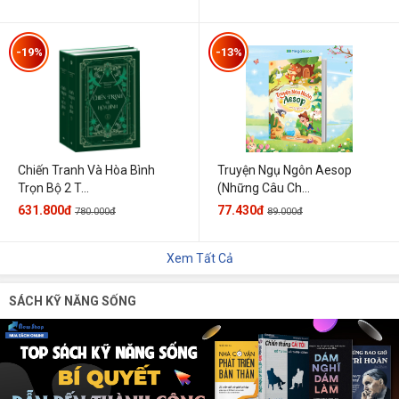
-19%
-13%
Chiến Tranh Và Hòa Bình
Truyện Ngụ Ngôn Aesop
Trọn Bộ 2 T...
(Những Câu Ch...
631.800đ
77.430đ
780.000đ
89.000đ
Xem Tất Cả
SÁCH KỸ NĂNG SỐNG