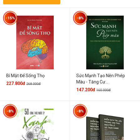
-15%
-8%
Sức Mạnh Tạo Nên Phép
Bí Mật Để Sống Thọ
Màu - Tăng Cư...
227.800đ
268.000đ
147.200đ
160.000đ
-8%
-8%