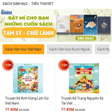
SÁCH VĂN HỌC - TIỂU THUYẾT
Sách Văn Học Việt Nam
Sách Văn Học Nước Ngoài
Sách Ngô
-13%
-13%
Truyện Kể Anh Hùng Lịch Sử
Truyện Kể Trạng Nguyên Kỳ
Việt Nam
Tài Việt ...
77.430đ
77.430đ
89.000đ
89.000đ