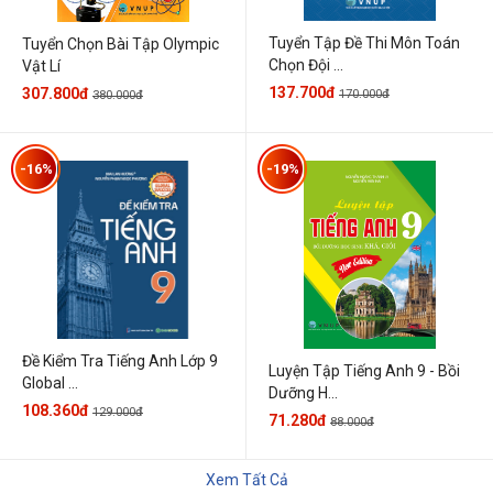
Tuyển Tập Đề Thi Môn Toán
Tuyển Chọn Bài Tập Olympic
Chọn Đội ...
Vật Lí
137.700đ
307.800đ
170.000đ
380.000đ
-16%
-19%
Đề Kiểm Tra Tiếng Anh Lớp 9
Luyện Tập Tiếng Anh 9 - Bồi
Global ...
Dưỡng H...
108.360đ
129.000đ
71.280đ
88.000đ
Xem Tất Cả