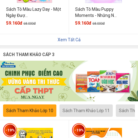
Sách Tô Màu Lazy Day - Một
Sách Tô Màu Puppy
Ngày Đượ...
Moments - Những N...
59.160đ
59.160đ
68.000đ
68.000đ
Xem Tất Cả
SÁCH THAM KHẢO CẤP 3
Sách Tham Khảo Lớp 10
Sách Tham Khảo Lớp 11
Sách Tha
-19%
-19%