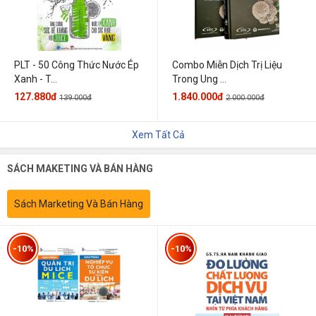
PLT - 50 Công Thức Nước Ép
Combo Miễn Dịch Trị Liệu
Xanh - T...
Trong Ung ...
127.880đ
1.840.000đ
139.000đ
2.000.000đ
Xem Tất Cả
SÁCH MAKETING VÀ BÁN HÀNG
Sách Marketing Và Bán Hàng
-10%
-10%