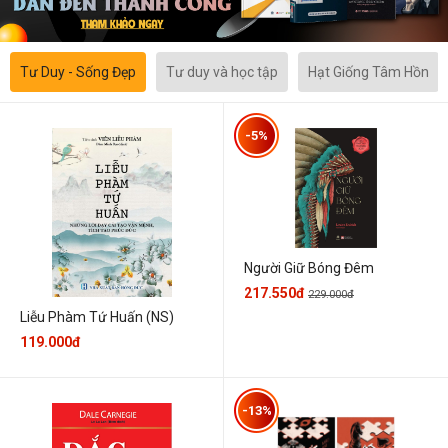
Tư Duy - Sống Đẹp
Tư duy và học tập
Hạt Giống Tâm Hồn
-5%
Người Giữ Bóng Đêm
217.550đ
229.000đ
Liễu Phàm Tứ Huấn (NS)
119.000đ
-13%