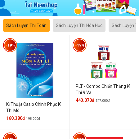
Sách Luyện Thi Toán
Sách Luyện Thi Hóa Học
Sách Luyện T
-19%
-19%
PLT - Combo Chiến Thắng Kì
Thi 9 Và...
443.070đ
547.000đ
Kĩ Thuật Casio Chinh Phục Kì
Thi Mô...
160.380đ
198.000đ