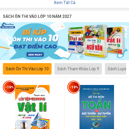
Xem Tất Cả
SÁCH ÔN THI VÀO LỚP 10 NĂM 2027
Sách Ôn Thi Vào Lớp 10
Sách Tham Khảo Lớp 9
Sách Luyện
-19%
-19%