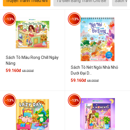
Truyện Tranh Thiếu Nhi
Từ Điển Bằng Tranh Cho Bé
Sách Vă
-13%
-13%
Sách Tô Màu Rong Chill Ngày
Nắng
Sách Tô Nét Ngôi Nhà Nhỏ
59.160đ
68.000đ
Dưới Đại D...
59.160đ
68.000đ
-13%
-13%