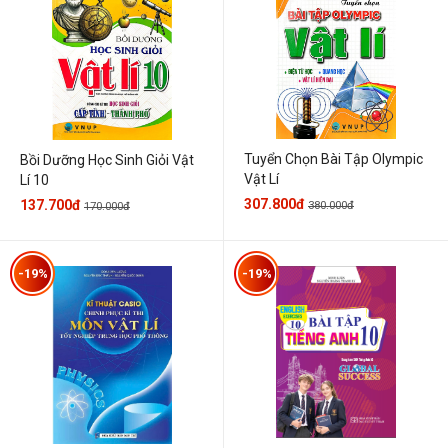
Tuyển Chọn Bài Tập Olympic
Bồi Dưỡng Học Sinh Giỏi Vật
Vật Lí
Lí 10
307.800đ
137.700đ
380.000đ
170.000đ
-19%
-19%