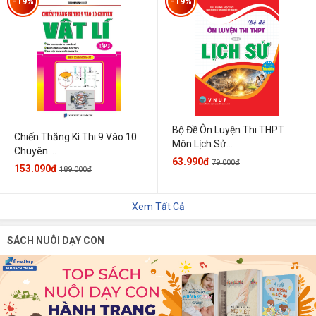
-19%
-19%
Bộ Đề Ôn Luyện Thi THPT
Chiến Thắng Kì Thi 9 Vào 10
Môn Lịch Sử...
Chuyên ...
63.990đ
79.000đ
153.090đ
189.000đ
Xem Tất Cả
SÁCH NUÔI DẠY CON