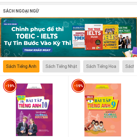
SÁCH NGOẠI NGỮ
Sách Tiếng Anh
Sách Tiếng Nhật
Sách Tiếng Hoa
Sách 
-19%
-19%