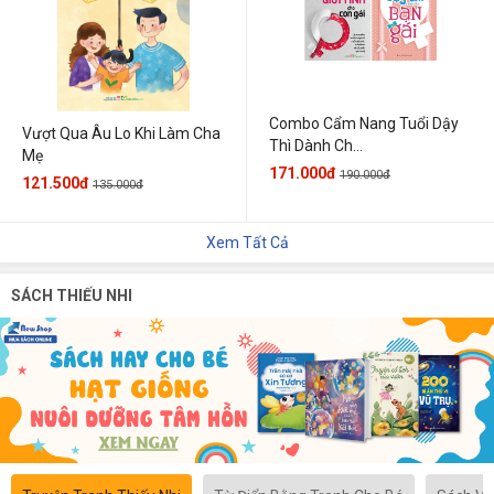
Combo Cẩm Nang Tuổi Dậy
Vượt Qua Âu Lo Khi Làm Cha
Thì Dành Ch...
Mẹ
171.000đ
190.000đ
121.500đ
135.000đ
Xem Tất Cả
SÁCH THIẾU NHI