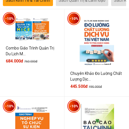
Sách Kinh Tế & Tài Chính
Sách Quản Trị & Lãnh Đạo
Sách Kh
-10%
-10%
Combo Giáo Trình Quản Trị
Du Lịch M...
684.000đ
760.000đ
Chuyên Khảo Đo Lường Chất
Lượng Dịc...
445.500đ
495.000đ
-10%
-10%