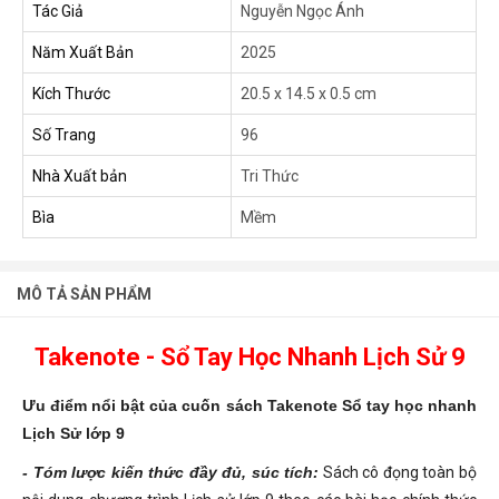
Tác Giả
Nguyễn Ngọc Ánh
Năm Xuất Bản
2025
Kích Thước
20.5 x 14.5 x 0.5 cm
Số Trang
96
Nhà Xuất bản
Tri Thức
Bìa
Mềm
MÔ TẢ SẢN PHẨM
Takenote - Sổ Tay Học Nhanh Lịch Sử 9
Ưu điểm nổi bật của cuốn sách Takenote Sổ tay học nhanh
Lịch Sử lớp 9
- Tóm lược kiến thức đầy đủ, súc tích:
Sách cô đọng toàn bộ