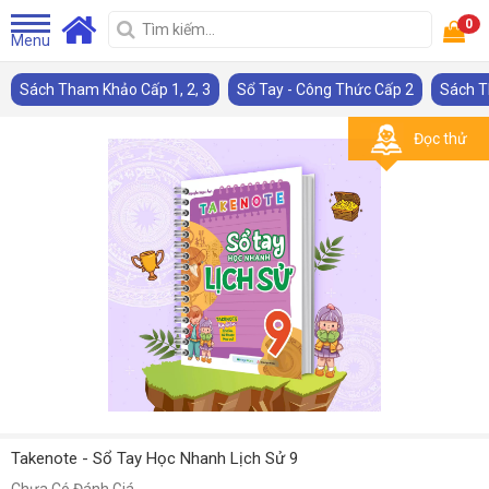
0
Menu
Sách Tham Khảo Cấp 1, 2, 3
Sổ Tay - Công Thức Cấp 2
Sách T
Đọc thử
Takenote - Sổ Tay Học Nhanh Lịch Sử 9