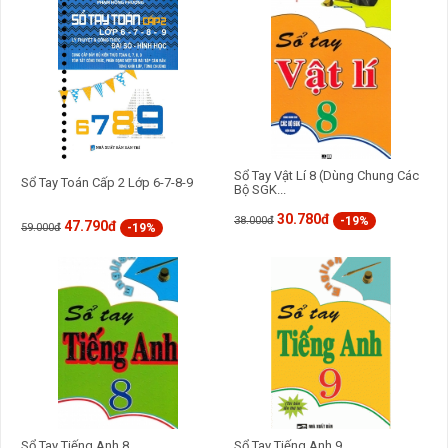
GỬI BÌNH LUẬN
chuyển sang tư duy tổng hợp – phân tích đúng tinh thần môn Lịch
sử.
Sổ Tay Vật Lí 8 (Dùng Chung Các
Sổ Tay Toán Cấp 2 Lớp 6-7-8-9
Bộ SGK...
30.780đ
-19%
38.000đ
47.790đ
-19%
59.000đ
Sổ Tay Tiếng Anh 8
Sổ Tay Tiếng Anh 9