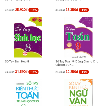
25.920đ
28.350đ
-19%
-19%
32.000đ
35.000đ
Sổ Tay Sinh Học 8
Sổ Tay Toán 9 (Dùng Chung Cho
Các Bộ SGK...
31.590đ
20.250đ
-19%
-19%
39.000đ
25.000đ