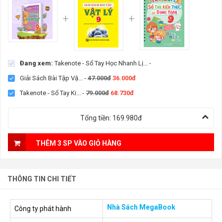
Đang xem:
Takenote - Sổ Tay Học Nhanh Lị...
-
Giải Sách Bài Tập Vậ...
-
47.000đ
36.000đ
Takenote - Sổ Tay Ki...
-
79.000đ
68.730đ
Tổng tiền:
169.980đ
THÊM 3 SP VÀO GIỎ HÀNG
THÔNG TIN CHI TIẾT
Nhà Sách MegaBook
Công ty phát hành