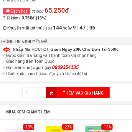
Chưa Có Đánh Giá
65.250đ
Sách hot
75.000đ
Tiết kiệm:
9.750đ (13%)
144
9 : 47 : 06
Khuyến mãi kết thúc sau
ngày
THÔNG TIN & KHUYẾN MÃI
Nhập Mã HOCTOT Giảm Ngay 20K Cho Đơn Từ 350K
✅ Được kiểm tra hàng và Thanh toán khi nhận hàng.
✅ Giao hàng trên Toàn Quốc
0909354135
✅ Đặt online hoặc gọi ngay
✅ Chiết khấu cao cho các đại lý và khách đặt sỉ
THÊM VÀO GIỎ HÀNG
MUA KÈM GIẢM THÊM
-13%
-23%
-13%