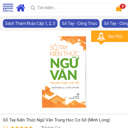
0
Menu
Sách Tham Khảo Cấp 1, 2, 3
Sổ Tay - Công Thức
Sổ Tay - Côn
Đọc thử
Sổ Tay Kiến Thức Ngữ Văn Trung Học Cơ Sở (Minh Long)