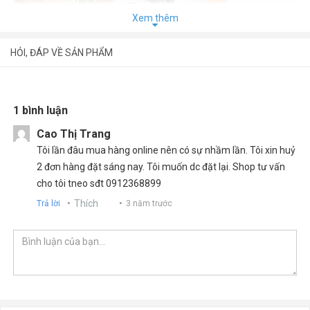
Xem thêm
HỎI, ĐÁP VỀ SẢN PHẨM
1 bình luận
Cao Thị Trang
Tôi lần đâu mua hàng online nên có sự nhầm lần. Tôi xin huỷ
2 đơn hàng đặt sáng nay. Tôi muốn dc đặt lại. Shop tư vấn
cho tôi tneo sđt 0912368899
Cuốn sách hệ thống hóa những kiến thức căn bản nhất, cốt lõi
Thích
Trả lời
3 năm trước
nhất của môn Ngữ văn một cách khoa học nhằm giúp các em
học sinh ôn luyện những điều đã học một cách dễ dàng. từ đó,
việc học tập cũng trở nên hiệu quả hơn.
Cuốn sách được chia thành các phần:
Phần 1: Văn học
Phần 2: Tiếng việt
Phần 3: Tập làm văn