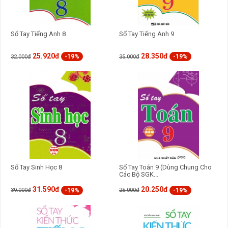
Sổ Tay Tiếng Anh 8
Sổ Tay Tiếng Anh 9
25.920đ
28.350đ
-19%
-19%
32.000đ
35.000đ
Sổ Tay Sinh Học 8
Sổ Tay Toán 9 (Dùng Chung Cho
Các Bộ SGK...
31.590đ
20.250đ
-19%
-19%
39.000đ
25.000đ