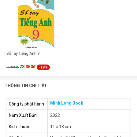
Sổ Tay Tiếng Anh 9
28.350đ
-19%
35.000đ
THÔNG TIN CHI TIẾT
Minh Long Book
Công ty phát hành
Năm Xuất Bản
2022
Kích Thước
11 x 18 cm