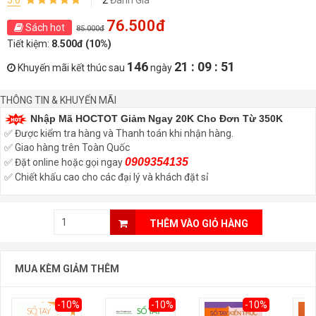
5.0
2
Đánh Giá
76.500đ
Sách hot
85.000đ
Tiết kiệm:
8.500đ (10%)
146
21 : 09 : 51
Khuyến mãi kết thúc sau
ngày
THÔNG TIN & KHUYẾN MÃI
Nhập Mã HOCTOT Giảm Ngay 20K Cho Đơn Từ 350K
✅ Được kiểm tra hàng và Thanh toán khi nhận hàng.
✅ Giao hàng trên Toàn Quốc
0909354135
✅ Đặt online hoặc gọi ngay
✅ Chiết khấu cao cho các đại lý và khách đặt sỉ
THÊM VÀO GIỎ HÀNG
MUA KÈM GIẢM THÊM
-10%
-10%
-10%