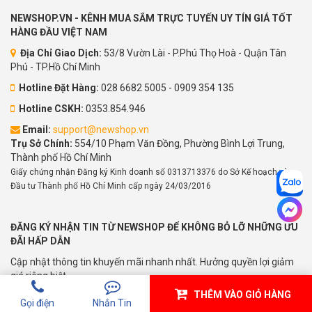
NEWSHOP.VN - KÊNH MUA SẮM TRỰC TUYẾN UY TÍN GIÁ TỐT
HÀNG ĐẦU VIỆT NAM
Địa Chỉ Giao Dịch:
53/8 Vườn Lài - P.Phú Thọ Hoà - Quận Tân
Phú - TP.Hồ Chí Minh
Hotline Đặt Hàng:
028 6682 5005 - 0909 354 135
Hotline CSKH:
0353.854.946
Email:
support@newshop.vn
Trụ Sở Chính:
554/10 Phạm Văn Đồng, Phường Bình Lợi Trung,
Thành phố Hồ Chí Minh
Giấy chứng nhận Đăng ký Kinh doanh số 0313713376 do Sở Kế hoạch và
Đầu tư Thành phố Hồ Chí Minh cấp ngày 24/03/2016
ĐĂNG KÝ NHẬN TIN TỪ NEWSHOP ĐỂ KHÔNG BỎ LỠ NHỮNG ƯU
ĐÃI HẤP DẪN
Cập nhật thông tin khuyến mãi nhanh nhất. Hưởng quyền lợi giảm
giá riêng biệt
THÊM VÀO GIỎ HÀNG
Gửi
Gọi điện
Nhắn Tin