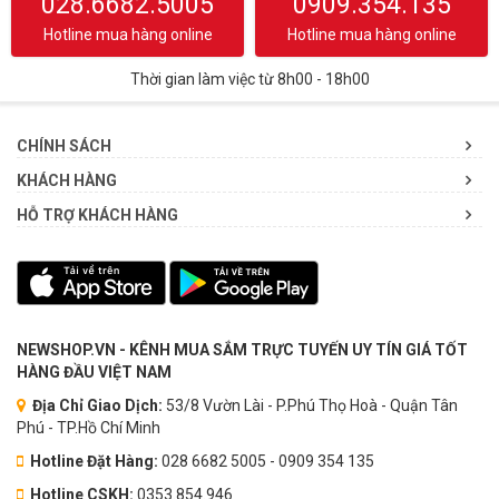
028.6682.5005
0909.354.135
Hotline mua hàng online
Hotline mua hàng online
Thời gian làm việc từ 8h00 - 18h00
CHÍNH SÁCH
KHÁCH HÀNG
HỖ TRỢ KHÁCH HÀNG
NEWSHOP.VN - KÊNH MUA SẮM TRỰC TUYẾN UY TÍN GIÁ TỐT
HÀNG ĐẦU VIỆT NAM
Địa Chỉ Giao Dịch:
53/8 Vườn Lài - P.Phú Thọ Hoà - Quận Tân
Phú - TP.Hồ Chí Minh
Hotline Đặt Hàng:
028 6682 5005 - 0909 354 135
Hotline CSKH:
0353.854.946