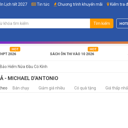
In Lịch tết 2027
Tin tức
Chương trình khuyến mãi
Kiểm tra 
Tìm kiếm
HOT
THPT 2026
SÁCH ÔN THI VÀO 10 2026
 Bảo Hiểm Nửa Đầu Có Kính
IẢ - MICHAEL D'ANTONIO
theo
Bán chạy
Giảm giá nhiều
Có quà tặng
Giá thấp nhấ