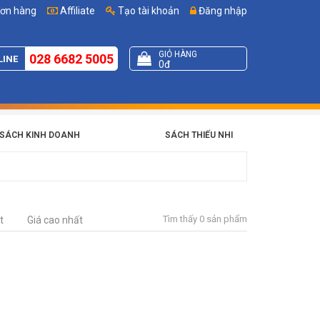
đơn hàng
Affiliate
Tạo tài khoản
Đăng nhập
GIỎ HÀNG
028 6682 5005
LINE
0đ
SÁCH KINH DOANH
SÁCH THIẾU NHI
Tìm thấy 0 sản phẩm
t
Giá cao nhất