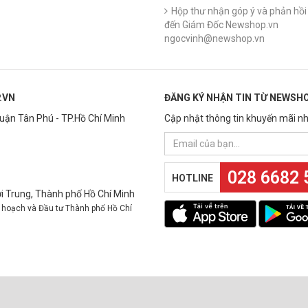
Hộp thư nhận góp ý và phản hồi 
đến Giám Đốc Newshop.vn
ngocvinh@newshop.vn
.VN
ĐĂNG KÝ NHẬN TIN TỪ NEWSHO
Quận Tân Phú - TP.Hồ Chí Minh
Cập nhật thông tin khuyến mãi nh
028 6682 
HOTLINE
 Trung, Thành phố Hồ Chí Minh
 hoạch và Đầu tư Thành phố Hồ Chí