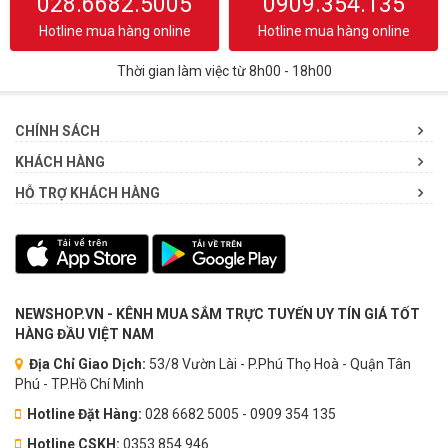
028.6682.5005
0909.354.135
Hotline mua hàng online
Hotline mua hàng online
Thời gian làm việc từ 8h00 - 18h00
CHÍNH SÁCH
KHÁCH HÀNG
HỖ TRỢ KHÁCH HÀNG
NEWSHOP.VN - KÊNH MUA SẮM TRỰC TUYẾN UY TÍN GIÁ TỐT
HÀNG ĐẦU VIỆT NAM
Địa Chỉ Giao Dịch:
53/8 Vườn Lài - P.Phú Thọ Hoà - Quận Tân
Phú - TP.Hồ Chí Minh
Hotline Đặt Hàng:
028 6682 5005 - 0909 354 135
Hotline CSKH:
0353.854.946