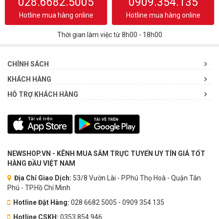
028.6682.5005
0909.354.135
Hotline mua hàng online
Hotline mua hàng online
Thời gian làm việc từ 8h00 - 18h00
CHÍNH SÁCH
KHÁCH HÀNG
HỖ TRỢ KHÁCH HÀNG
NEWSHOP.VN - KÊNH MUA SẮM TRỰC TUYẾN UY TÍN GIÁ TỐT
HÀNG ĐẦU VIỆT NAM
Địa Chỉ Giao Dịch:
53/8 Vườn Lài - P.Phú Thọ Hoà - Quận Tân
Phú - TP.Hồ Chí Minh
Hotline Đặt Hàng:
028 6682 5005 - 0909 354 135
Hotline CSKH:
0353.854.946