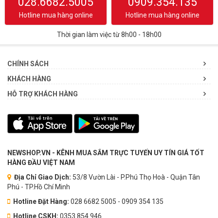
028.6682.5005
0909.354.135
Hotline mua hàng online
Hotline mua hàng online
Thời gian làm việc từ 8h00 - 18h00
CHÍNH SÁCH
KHÁCH HÀNG
HỖ TRỢ KHÁCH HÀNG
NEWSHOP.VN - KÊNH MUA SẮM TRỰC TUYẾN UY TÍN GIÁ TỐT
HÀNG ĐẦU VIỆT NAM
Địa Chỉ Giao Dịch:
53/8 Vườn Lài - P.Phú Thọ Hoà - Quận Tân
Phú - TP.Hồ Chí Minh
Hotline Đặt Hàng:
028 6682 5005 - 0909 354 135
Hotline CSKH:
0353.854.946