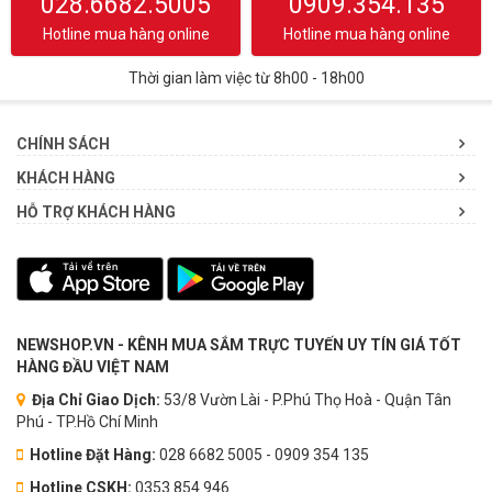
028.6682.5005
0909.354.135
Hotline mua hàng online
Hotline mua hàng online
Thời gian làm việc từ 8h00 - 18h00
CHÍNH SÁCH
KHÁCH HÀNG
HỖ TRỢ KHÁCH HÀNG
NEWSHOP.VN - KÊNH MUA SẮM TRỰC TUYẾN UY TÍN GIÁ TỐT
HÀNG ĐẦU VIỆT NAM
Địa Chỉ Giao Dịch:
53/8 Vườn Lài - P.Phú Thọ Hoà - Quận Tân
Phú - TP.Hồ Chí Minh
Hotline Đặt Hàng:
028 6682 5005 - 0909 354 135
Hotline CSKH:
0353.854.946