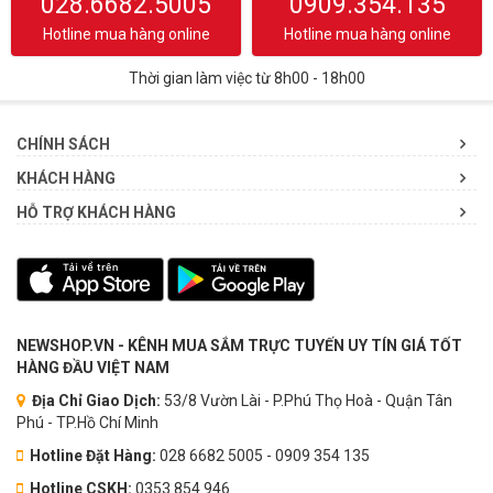
028.6682.5005
0909.354.135
Hotline mua hàng online
Hotline mua hàng online
Thời gian làm việc từ 8h00 - 18h00
CHÍNH SÁCH
KHÁCH HÀNG
HỖ TRỢ KHÁCH HÀNG
NEWSHOP.VN - KÊNH MUA SẮM TRỰC TUYẾN UY TÍN GIÁ TỐT
HÀNG ĐẦU VIỆT NAM
Địa Chỉ Giao Dịch:
53/8 Vườn Lài - P.Phú Thọ Hoà - Quận Tân
Phú - TP.Hồ Chí Minh
Hotline Đặt Hàng:
028 6682 5005 - 0909 354 135
Hotline CSKH:
0353.854.946