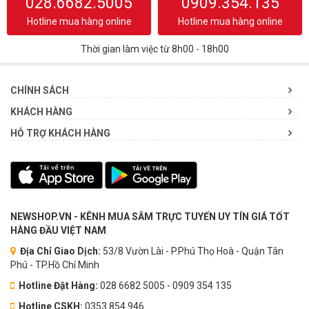
028.6682.5005
0909.354.135
Hotline mua hàng online
Hotline mua hàng online
Thời gian làm việc từ 8h00 - 18h00
CHÍNH SÁCH
KHÁCH HÀNG
HỖ TRỢ KHÁCH HÀNG
NEWSHOP.VN - KÊNH MUA SẮM TRỰC TUYẾN UY TÍN GIÁ TỐT
HÀNG ĐẦU VIỆT NAM
Địa Chỉ Giao Dịch:
53/8 Vườn Lài - P.Phú Thọ Hoà - Quận Tân
Phú - TP.Hồ Chí Minh
Hotline Đặt Hàng:
028 6682 5005 - 0909 354 135
Hotline CSKH:
0353.854.946