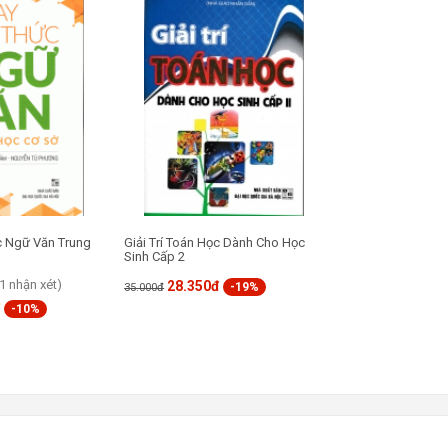
c Ngữ Văn Trung
Giải Trí Toán Học Dành Cho Học
Sinh Cấp 2
(1 nhận xét)
28.350đ
-19%
35.000đ
đ
-10%