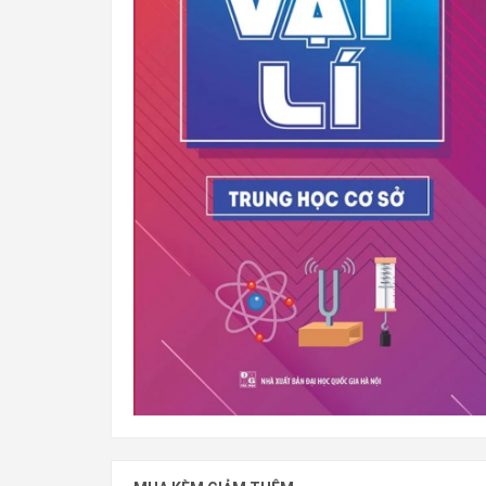
Sổ Tay Kiến Thức Vật Lí Trung Học Cơ Sở (Minh Lon