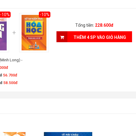
-10%
-10%
Tổng tiền:
228.600đ
THÊM 4 SP VÀO GIỎ HÀNG
 (Minh Long)
-
.000đ
0đ
56.700đ
0đ
58.500đ