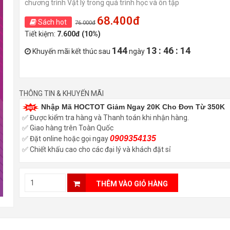
chương trình Vật lý trong quá trình học và ôn tập
68.400đ
Sách hot
76.000đ
Tiết kiệm:
7.600đ (10%)
144
13 : 46 : 12
Khuyến mãi kết thúc sau
ngày
THÔNG TIN & KHUYẾN MÃI
Nhập Mã HOCTOT Giảm Ngay 20K Cho Đơn Từ 350K
✅ Được kiểm tra hàng và Thanh toán khi nhận hàng.
✅ Giao hàng trên Toàn Quốc
0909354135
✅ Đặt online hoặc gọi ngay
✅ Chiết khấu cao cho các đại lý và khách đặt sỉ
THÊM VÀO GIỎ HÀNG
g)