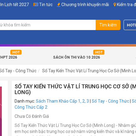
In Lịch tết 2027
Tin tức
Chương trình khuyến mãi
Kiểm tra 
Tìm kiếm
HOT
THPT 2026
SÁCH ÔN THI VÀO 10 2026
Sổ Tay - Công Thức
Sổ Tay Kiến Thức Vật Lí Trung Học Cơ Sở (Minh L
SỔ TAY KIẾN THỨC VẬT LÍ TRUNG HỌC CƠ SỞ (
LONG)
Danh mục:
Sách Tham Khảo Cấp 1, 2, 3
|
Sổ Tay - Công Thức
|
Sổ
Công Thức Cấp 2
Chưa Có Đánh Giá
Sổ Tay Kiến Thức Vật Lí Trung Học Cơ Sở (Minh Long) - Nhằm gi
em học sinh bậc trung học cơ sở nắm vững kiến thức và kĩ năng