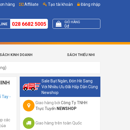
đơn hàng
Affiliate
Tạo tài khoản
Đăng nhập
GIỎ HÀNG
028 6682 5005
LINE
0đ
SÁCH KINH DOANH
SÁCH THIẾU NHI
ong)
Sale Bạt Ngàn, Đón Hè Sang
MINH
Với Nhiều Ưu Đãi Hấp Dẫn Cùng
Newshop
 Tay -
Giao hàng bởi
Công Ty TNHH
Trực Tuyến
NEWSHOP
úp các
Giao hàng trên toàn Quốc
 của