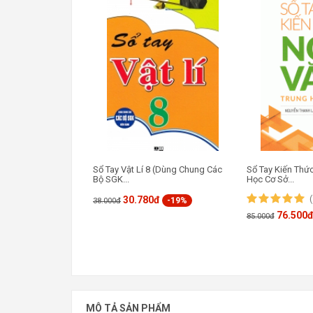
Sổ Tay Vật Lí 8 (Dùng Chung Các
Sổ Tay Kiến Thứ
Bộ SGK...
Học Cơ Sở...
30.780đ
-19%
38.000đ
76.500
85.000đ
MÔ TẢ SẢN PHẨM