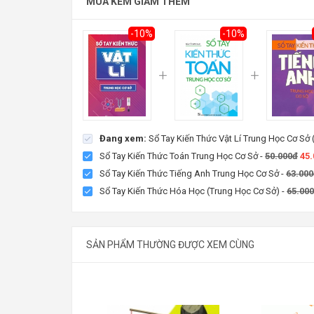
MUA KÈM GIẢM THÊM
68.400đ
Tiết kiệm:
7.600đ (10%)
76.000đ
-10%
-10%
Đang xem:
Sổ Tay Kiến Thức Vật Lí Trung Học Cơ Sở
Sổ Tay Kiến Thức Toán Trung Học Cơ Sở
-
50.000đ
45
Sổ Tay Kiến Thức Tiếng Anh Trung Học Cơ Sở
-
63.00
Sổ Tay Kiến Thức Hóa Học (Trung Học Cơ Sở)
-
65.00
SẢN PHẨM THƯỜNG ĐƯỢC XEM CÙNG